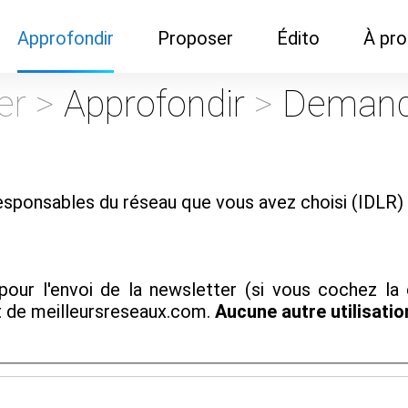
Approfondir
Proposer
Édito
À pr
Demandes de
Recommander son réseau
Newsletter
Nous c
er >
Approfondir
>
Demand
documentation
Recommander un
Métier
Qui so
Rencontres autour d'un
organisme de formation
Portails immobiliers
café
Dispo "autour d'un café"
ns
Café du commerce
sponsables du réseau que vous avez choisi (IDLR) 
Cercles inter-agences
Publicité (pour réseaux)
ormation
Label Libre max
pour l'envoi de la newsletter (si vous cochez la
t de meilleursreseaux.com.
Aucune autre utilisati