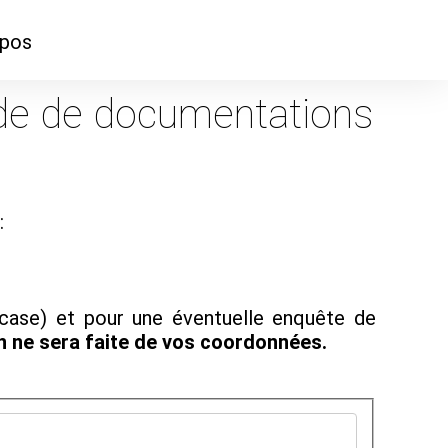
opos
ontacter
e de documentations
mmes-nous ?
:
 case) et pour une éventuelle enquête de
on ne sera faite de vos coordonnées.