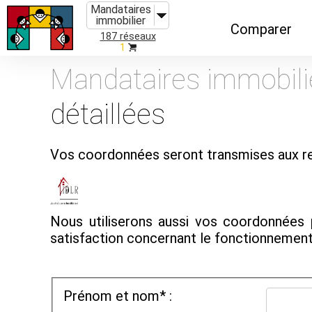
Mandataires
immobilier
Comparer
187 réseaux
1
Caractéristiques
Mandataires immobili
Évolutions
détaillées
Implantations
Recommandatio
Vos coordonnées seront transmises aux re
Organismes de f
Nous utiliserons aussi vos coordonnées 
satisfaction concernant le fonctionnemen
Prénom et nom* :