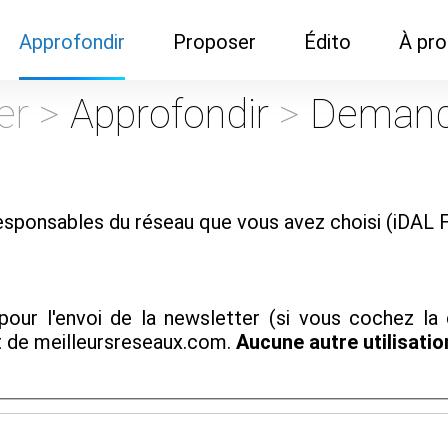
Approfondir
Proposer
Édito
À pr
Demandes de
Recommander son réseau
Newsletter
Nous c
er >
Approfondir
>
Demand
documentation
Recommander un
Métier
Qui so
Rencontres autour d'un
organisme de formation
Portails immobiliers
café
Dispo "autour d'un café"
ns
Café du commerce
sponsables du réseau que vous avez choisi (iDAL
Cercles inter-agences
Publicité (pour réseaux)
ormation
Label Libre max
pour l'envoi de la newsletter (si vous cochez la
t de meilleursreseaux.com.
Aucune autre utilisati