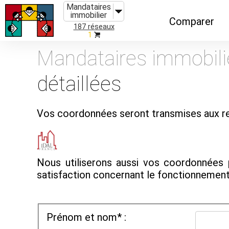
Mandataires
immobilier
Comparer
187 réseaux
1
Caractéristiques
Mandataires immobili
Évolutions
détaillées
Implantations
Recommandatio
Vos coordonnées seront transmises aux re
Organismes de f
Nous utiliserons aussi vos coordonnées 
satisfaction concernant le fonctionnemen
Prénom et nom* :