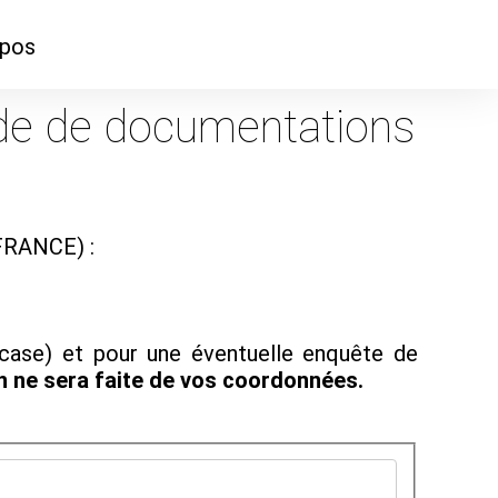
opos
ontacter
e de documentations
mmes-nous ?
 FRANCE) :
 case) et pour une éventuelle enquête de
on ne sera faite de vos coordonnées.