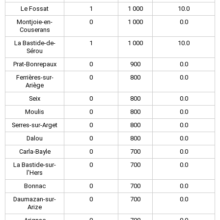
Le Fossat
1
1 000
10.0
Montjoie-en-
0
1 000
0.0
Couserans
La Bastide-de-
1
1 000
10.0
Sérou
Prat-Bonrepaux
0
900
0.0
Ferrières-sur-
0
800
0.0
Ariège
Seix
0
800
0.0
Moulis
0
800
0.0
Serres-sur-Arget
0
800
0.0
Dalou
0
800
0.0
Carla-Bayle
0
700
0.0
La Bastide-sur-
0
700
0.0
l'Hers
Bonnac
0
700
0.0
Daumazan-sur-
0
700
0.0
Arize