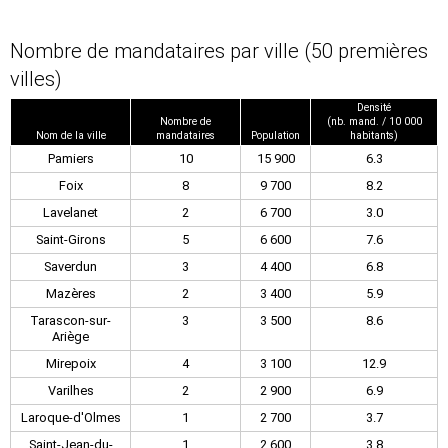
Nombre de mandataires par ville (50 premières
villes)
Densité
Nombre de
(nb. mand. / 10 000
Nom de la ville
mandataires
Population
habitants)
Pamiers
10
15 900
6.3
Foix
8
9 700
8.2
Lavelanet
2
6 700
3.0
Saint-Girons
5
6 600
7.6
Saverdun
3
4 400
6.8
Mazères
2
3 400
5.9
Tarascon-sur-
3
3 500
8.6
Ariège
Mirepoix
4
3 100
12.9
Varilhes
2
2 900
6.9
Laroque-d'Olmes
1
2 700
3.7
Saint-Jean-du-
1
2 600
3.8