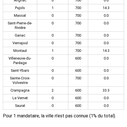
Arignac
0
700
0.0
Pujols
1
700
14.3
Massat
0
700
0.0
Saint-Pierre-de-
0
700
0.0
Rivière
Ganac
0
700
0.0
Vernajoul
0
700
0.0
Montaut
1
700
14.3
Villeneuve-du-
0
600
0.0
Paréage
Saint-Ybars
0
600
0.0
Sainte-Croix-
0
700
0.0
Volvestre
Crampagna
2
600
33.3
Le Vernet
0
600
0.0
Saurat
0
600
0.0
Pour 1 mandataire, la ville n'est pas connue (1% du total).