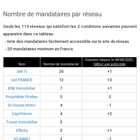
Nombre de mandataires par réseau
Seuls les 119 réseaux qui satisfont les 2 conditions suivantes peuvent
apparaitre dans ce tableau :
- liste des mandataires facilement accessible sur le site du réseau
- 20 mandataires minimum en France
Evolution (depuis le 08/08/2025)
Nom
Nombre de mandataires
Définir une autre date
SAFTI
26
+1
iad FRANCE
13
+3
BSK Immobilier
7
+1
Propriétés Privées
5
-2
Dr House Immo
4
-1
Capifrance
4
+2
Tower Immobilier
3
Efficity
3
+1
3G IMMO
3
-1