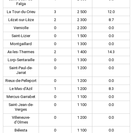
Falga
La Tour-du-Crieu
3
2 500
12.0
Lézat-sur-Lèze
2
2 300
8.7
Verniolle
0
2 200
0.0
Saint-Lizier
0
1 500
0.0
Montgaillard
0
1 300
0.0
Ax-les-Thermes
2
1 400
14.3
Lorp-Sentaraille
0
1 300
0.0
Saint-Paul-de-
0
1 200
0.0
Jarrat
Rieux-de-Pelleport
0
1 200
0.0
Le Mas-d'Azil
1
1 200
8.3
Mercus-Garrabet
0
1 100
0.0
Saint-Jean-de-
0
1 100
0.0
Verges
Villeneuve-
0
1 200
0.0
d'Olmes
Bélesta
0
1 100
0.0