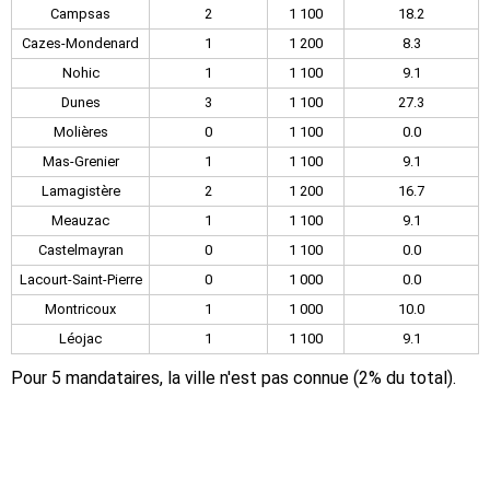
Campsas
2
1 100
18.2
Cazes-Mondenard
1
1 200
8.3
Nohic
1
1 100
9.1
Dunes
3
1 100
27.3
Molières
0
1 100
0.0
Mas-Grenier
1
1 100
9.1
Lamagistère
2
1 200
16.7
Meauzac
1
1 100
9.1
Castelmayran
0
1 100
0.0
Lacourt-Saint-Pierre
0
1 000
0.0
Montricoux
1
1 000
10.0
Léojac
1
1 100
9.1
Pour 5 mandataires, la ville n'est pas connue (2% du total).