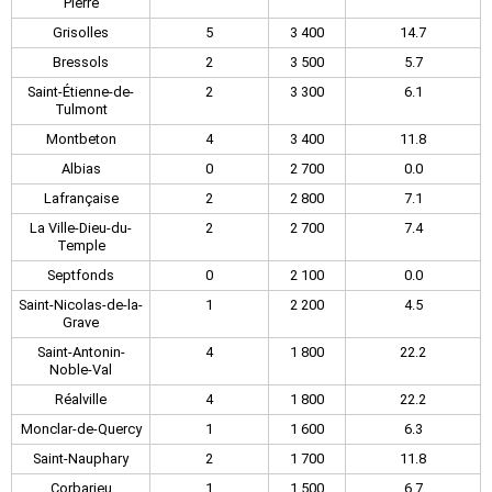
Pierre
Grisolles
5
3 400
14.7
Bressols
2
3 500
5.7
Saint-Étienne-de-
2
3 300
6.1
Tulmont
Montbeton
4
3 400
11.8
Albias
0
2 700
0.0
Lafrançaise
2
2 800
7.1
La Ville-Dieu-du-
2
2 700
7.4
Temple
Septfonds
0
2 100
0.0
Saint-Nicolas-de-la-
1
2 200
4.5
Grave
Saint-Antonin-
4
1 800
22.2
Noble-Val
Réalville
4
1 800
22.2
Monclar-de-Quercy
1
1 600
6.3
Saint-Nauphary
2
1 700
11.8
Corbarieu
1
1 500
6.7