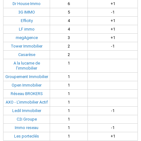
Dr House Immo
6
+1
3G IMMO
5
-1
Efficity
4
+1
LF immo
4
+1
megAgence
3
+1
Tower Immobilier
2
-1
Casarèse
2
A la lucarne de
1
l'immobilier
Groupement Immobilier
1
Open Immobilier
1
Réseau BROKERS
1
AXO - L'immobilier Actif
1
Ledil Immobilier
1
-1
C2i Groupe
1
Immo reseau
1
-1
Les porteclés
1
+1