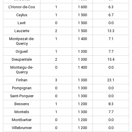
L'Honor-de-Cos
1
1 600
6.3
Caylus
1
1 500
6.7
Lavit
0
1 500
0.0
Lauzerte
2
1 500
13.3
Montpezat-de-
1
1 400
7.1
Quercy
Orgueil
1
1 300
7.7
Dieupentale
2
1 300
15.4
Montaigu-de-
0
1 400
0.0
Quercy
Finhan
3
1 300
23.1
Pompignan
0
1 300
0.0
Saint-Porquier
0
1 300
0.0
Bessens
1
1 200
8.3
Monteils
1
1 300
7.7
Montbartier
0
1 200
0.0
Villebrumier
0
1 200
0.0