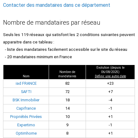
Contacter des mandataires dans ce département
Nombre de mandataires par réseau
Seuls les 119 réseaux qui satisfont les 2 conditions suivantes peuvent
apparaitre dans ce tableau :
- liste des mandataires facilement accessible sur le site du réseau
- 20 mandataires minimum en France
Evolution (depuis le
Nombre de
06/08/2025)
Nom
mandataires
Définir une autre date
iad FRANCE
82
+23
SAFTI
72
+7
BSK Immobilier
18
-4
Capifrance
14
-1
Propriétés Privées
10
+1
Expertimo
9
-1
Optimhome
8
+1