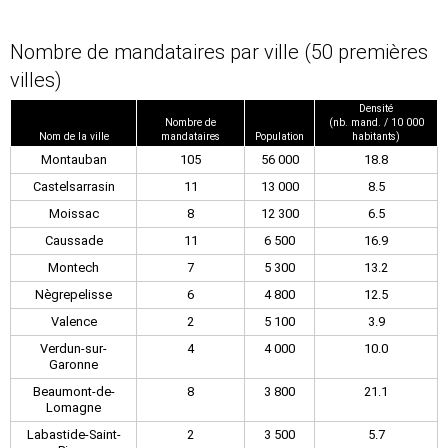
Nombre de mandataires par ville (50 premières
villes)
Densité
Nombre de
(nb. mand. / 10 000
Nom de la ville
mandataires
Population
habitants)
Montauban
105
56 000
18.8
Castelsarrasin
11
13 000
8.5
Moissac
8
12 300
6.5
Caussade
11
6 500
16.9
Montech
7
5 300
13.2
Nègrepelisse
6
4 800
12.5
Valence
2
5 100
3.9
Verdun-sur-
4
4 000
10.0
Garonne
Beaumont-de-
8
3 800
21.1
Lomagne
Labastide-Saint-
2
3 500
5.7