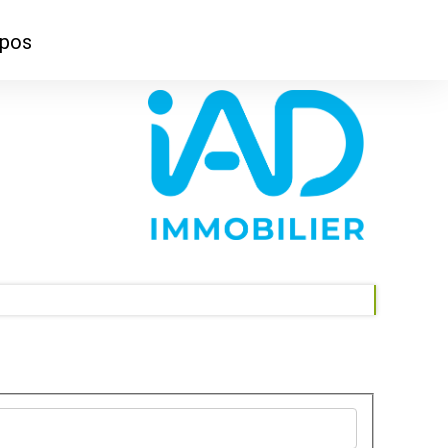
opos
ontacter
mmes-nous ?