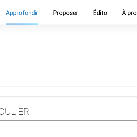
Approfondir
Proposer
Édito
À pr
Demandes de
Recommander son réseau
Newsletter
Nous c
documentation
Recommander un
Métier
Qui so
Rencontres autour d'un
organisme de formation
Portails immobiliers
café
Dispo "autour d'un café"
ns
Café du commerce
Cercles inter-agences
Publicité (pour réseaux)
ormation
Label Libre max
SOULIER