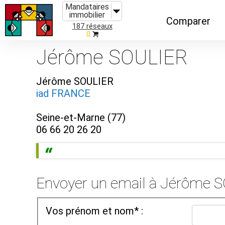
Mandataires
immobilier
Comparer
187 réseaux
0
Caractéristiques
Jérôme SOULIER
Évolutions
Jérôme SOULIER
Implantations
iad FRANCE
Recommandatio
Seine-et-Marne (77)
Organismes de f
06 66 20 26 20
Envoyer un email à Jérôme 
Vos prénom et nom* :