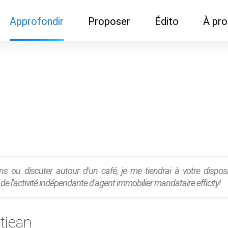
Approfondir
Proposer
Édito
À pr
Demandes de
Recommander son réseau
Newsletter
Nous c
documentation
Recommander un
Métier
Qui so
Rencontres autour d'un
organisme de formation
Portails immobiliers
café
Dispo "autour d'un café"
ns
Café du commerce
Cercles inter-agences
Publicité (pour réseaux)
ormation
Label Libre max
ns ou discuter autour d'un café, je me tiendrai à votre dispo
té de l'activité indépendante d'agent immobilier mandataire efficity!
tjean