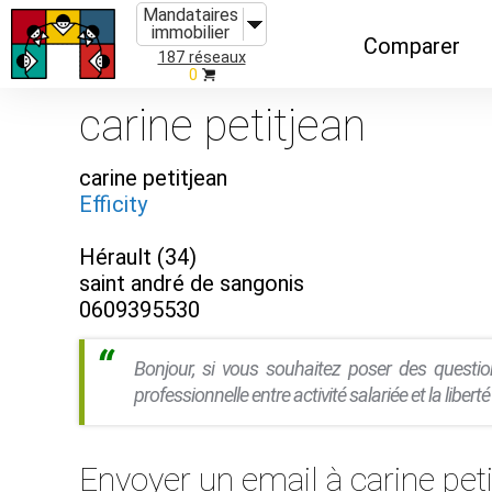
Mandataires
immobilier
Comparer
187 réseaux
0
Caractéristiques
carine petitjean
Évolutions
carine petitjean
Implantations
Efficity
Recommandatio
Hérault (34)
Organismes de f
saint andré de sangonis
0609395530
Bonjour, si vous souhaitez poser des questio
professionnelle entre activité salariée et la liber
Envoyer un email à carine peti