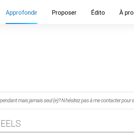
Approfondir
Proposer
Édito
À pr
Demandes de
Recommander son réseau
Newsletter
Nous c
documentation
Recommander un
Métier
Qui so
Rencontres autour d'un
organisme de formation
Portails immobiliers
café
Dispo "autour d'un café"
ns
Café du commerce
Cercles inter-agences
Publicité (pour réseaux)
ormation
Label Libre max
pendant mais jamais seul (e)? N hésitez pas à me contacter pour e
 BEELS