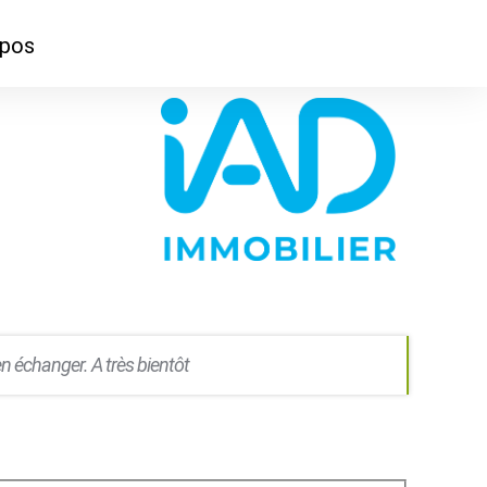
opos
ontacter
mmes-nous ?
n échanger. A très bientôt