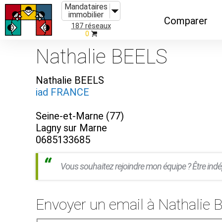
Mandataires
immobilier
Comparer
187 réseaux
0
Caractéristiques
Nathalie BEELS
Évolutions
Nathalie BEELS
Implantations
iad FRANCE
Recommandatio
Seine-et-Marne (77)
Organismes de f
Lagny sur Marne
0685133685
Vous souhaitez rejoindre mon équipe ? Être indé
Envoyer un email à Nathalie