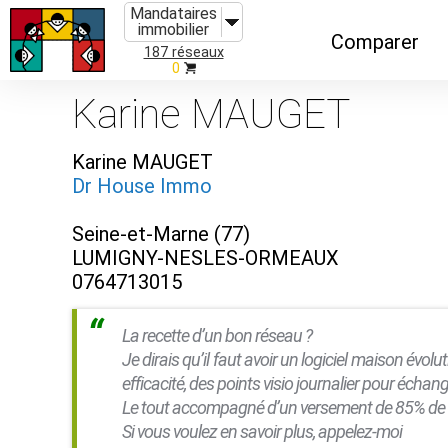
Mandataires
immobilier
Comparer
187 réseaux
0
Caractéristiques
Karine MAUGET
Évolutions
Karine MAUGET
Implantations
Dr House Immo
Recommandatio
Seine-et-Marne (77)
Organismes de f
LUMIGNY-NESLES-ORMEAUX
0764713015
La recette d’un bon réseau ?
Je dirais qu’il faut avoir un logiciel maison évol
efficacité, des points visio journalier pour écha
Le tout accompagné d’un versement de 85% de l
Si vous voulez en savoir plus, appelez-moi