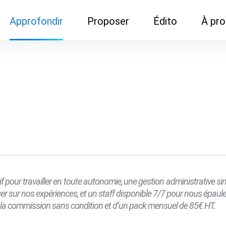
Approfondir
Proposer
Édito
À pr
Demandes de
Recommander son réseau
Newsletter
Nous c
documentation
Recommander un
Métier
Qui so
Rencontres autour d'un
organisme de formation
Portails immobiliers
café
Dispo "autour d'un café"
ns
Café du commerce
Cercles inter-agences
Publicité (pour réseaux)
ormation
Label Libre max
utif pour travailler en toute autonomie, une gestion administrative si
nger sur nos expériences, et un staff disponible 7/7 pour nous épaule
a commission sans condition et d’un pack mensuel de 85€ HT.