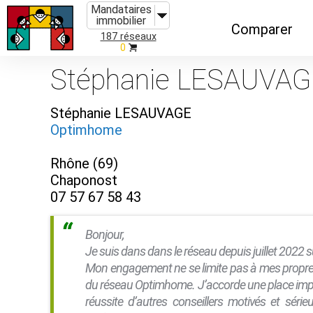
Mandataires
immobilier
Comparer
187 réseaux
0
Caractéristiques
Stéphanie LESAUVAG
Évolutions
Stéphanie LESAUVAGE
Implantations
Optimhome
Recommandatio
Rhône (69)
Organismes de f
Chaponost
07 57 67 58 43
Bonjour,
Je suis dans dans le réseau depuis juillet 2022 
Mon engagement ne se limite pas à mes propres 
du réseau Optimhome. J’accorde une place import
réussite d’autres conseillers motivés et séri