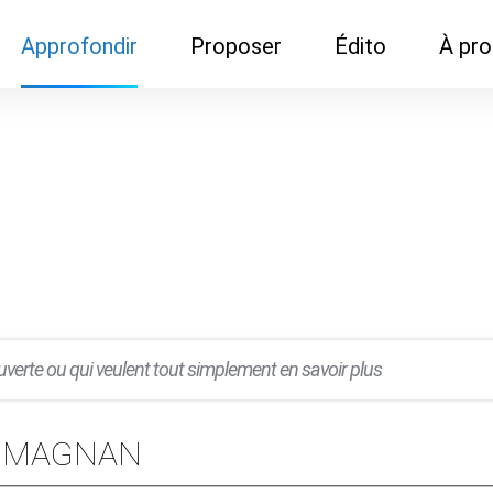
Approfondir
Proposer
Édito
À pr
Demandes de
Recommander son réseau
Newsletter
Nous c
documentation
Recommander un
Métier
Qui so
Rencontres autour d'un
organisme de formation
Portails immobiliers
café
Dispo "autour d'un café"
ns
Café du commerce
Cercles inter-agences
Publicité (pour réseaux)
ormation
Label Libre max
uverte ou qui veulent tout simplement en savoir plus
en MAGNAN