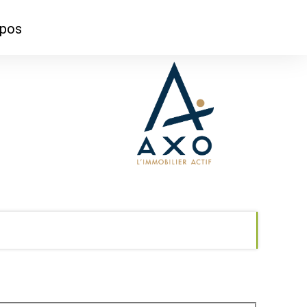
opos
ontacter
mmes-nous ?