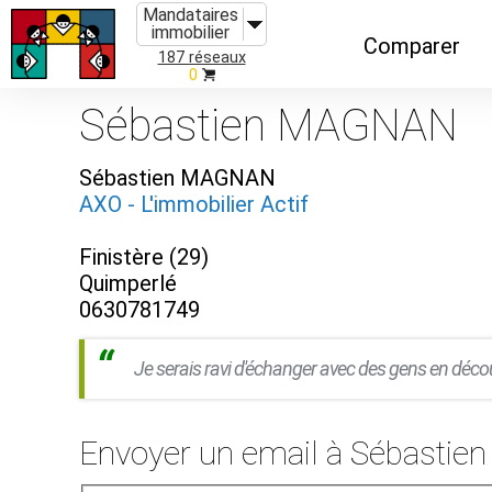
Mandataires
immobilier
Comparer
187 réseaux
0
Caractéristiques
Sébastien MAGNAN
Évolutions
Sébastien MAGNAN
Implantations
AXO - L'immobilier Actif
Recommandatio
Finistère (29)
Organismes de f
Quimperlé
0630781749
Je serais ravi d'échanger avec des gens en déco
Envoyer un email à Sébasti