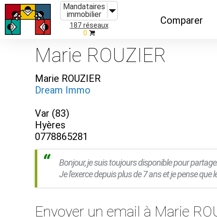
Mandataires
immobilier
Comparer
187 réseaux
0
Caractéristiques
Marie ROUZIER
Évolutions
Marie ROUZIER
Implantations
Dream Immo
Recommandatio
Var (83)
Organismes de f
Hyères
0778865281
Bonjour, je suis toujours disponible pour partag
Je l'exerce depuis plus de 7 ans et je pense que le
Envoyer un email à Marie R