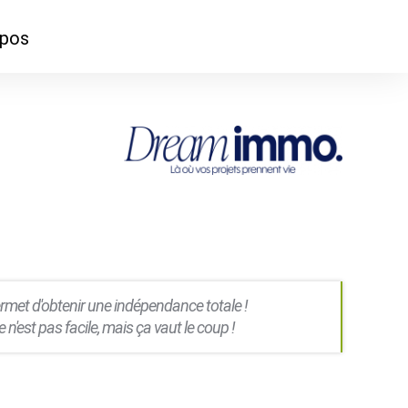
opos
ontacter
mmes-nous ?
ermet d'obtenir une indépendance totale !
 n'est pas facile, mais ça vaut le coup !