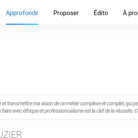
Approfondir
Proposer
Édito
À pr
Demandes de
Recommander son réseau
Newsletter
Nous c
documentation
Recommander un
Métier
Qui so
Rencontres autour d'un
organisme de formation
Portails immobiliers
café
Dispo "autour d'un café"
ns
Café du commerce
Cercles inter-agences
Publicité (pour réseaux)
ormation
Label Libre max
er et transmettre ma vision de ce métier complexe et complet, qui p
 faire avec éthique et professionnalisme est la clef de la réussite. Ce
OUZIER