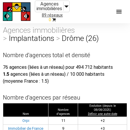
Agences
immobilières
89 réseaux
0
Agences immobilières
>
Implantations
>
Drôme (26)
Nombre d'agences total et densité
76 agences (liées à un réseau) pour 494 712 habitants
1.5
agences (liées à un réseau) / 10 000 habitants
(moyenne France : 1.5)
Nombre d'agences par réseau
Evolution (depuis le
Nombre
08/08/2025)
Nom
d'agences
Définir une autre date
Orpi
11
+2
Immobilier de France
9
+3