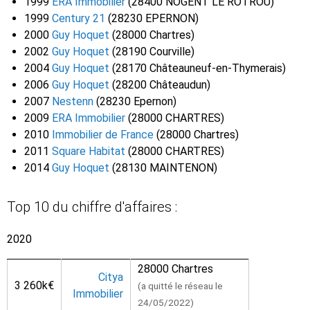
1999
ERA Immobilier
(28400 NOGENT LE ROTROU)
1999
Century 21
(28230 EPERNON)
2000
Guy Hoquet
(28000 Chartres)
2002
Guy Hoquet
(28190 Courville)
2004
Guy Hoquet
(28170 Châteauneuf-en-Thymerais)
2006
Guy Hoquet
(28200 Châteaudun)
2007
Nestenn
(28230 Epernon)
2009
ERA Immobilier
(28000 CHARTRES)
2010
Immobilier de France
(28000 Chartres)
2011
Square Habitat
(28000 CHARTRES)
2014
Guy Hoquet
(28130 MAINTENON)
Top 10 du chiffre d'affaires :
2020
28000 Chartres
Citya
3 260k€
(a quitté le réseau le
Immobilier
24/05/2022)