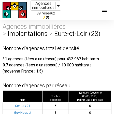
Agences
immobilières
89 réseaux
0
Agences immobilières
>
Implantations
>
Eure-et-Loir (28)
Nombre d'agences total et densité
31 agences (liées à un réseau) pour 432 967 habitants
0.7
agences (liées à un réseau) / 10 000 habitants
(moyenne France : 1.5)
Nombre d'agences par réseau
Evolution (depuis le
Nombre
08/08/2025)
Nom
d'agences
Définir une autre date
Century 21
6
0
Guy Hoquet
3
0