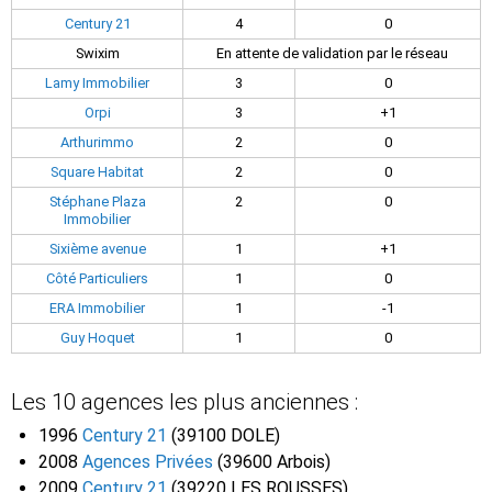
Century 21
4
0
Swixim
En attente de validation par le réseau
Lamy Immobilier
3
0
Orpi
3
+1
Arthurimmo
2
0
Square Habitat
2
0
Stéphane Plaza
2
0
Immobilier
Sixième avenue
1
+1
Côté Particuliers
1
0
ERA Immobilier
1
-1
Guy Hoquet
1
0
Les 10 agences les plus anciennes :
1996
Century 21
(39100 DOLE)
2008
Agences Privées
(39600 Arbois)
2009
Century 21
(39220 LES ROUSSES)