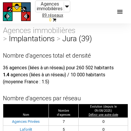
Agences
immobilières
89 réseaux
0
Agences immobilières
>
Implantations
>
Jura (39)
Nombre d'agences total et densité
36 agences (liées à un réseau) pour 260 502 habitants
1.4
agences (liées à un réseau) / 10 000 habitants
(moyenne France : 1.5)
Nombre d'agences par réseau
Evolution (depuis le
Nombre
09/08/2025)
Nom
d'agences
Définir une autre date
Agences Privées
7
0
Laforêt
5
0