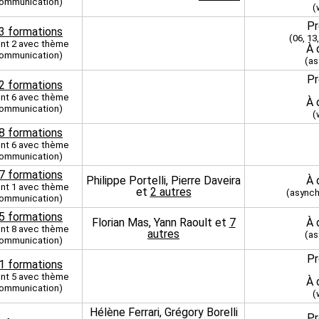
ommunication)
(
Pr
3 formations
(06, 13,
nt 2 avec thème
À 
ommunication)
(as
Pr
2 formations
nt 6 avec thème
À 
ommunication)
(
8 formations
nt 6 avec thème
ommunication)
7 formations
Philippe Portelli, Pierre Daveira
À 
nt 1 avec thème
et
2 autres
(asynch
ommunication)
5 formations
Florian Mas, Yann Raoult et
7
À 
nt 8 avec thème
autres
(as
ommunication)
Pr
1 formations
nt 5 avec thème
À 
ommunication)
(
Hélène Ferrari, Grégory Borelli
Pr