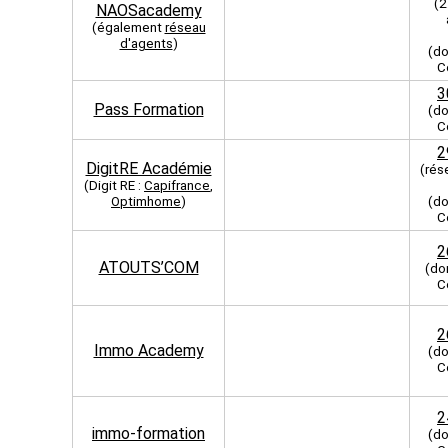
(2
NAOSacademy
(également
réseau
d'agents
)
(do
C
3
Pass Formation
(do
C
2
DigitRE Académie
(rés
(Digit RE :
Capifrance
,
Optimhome
)
(do
C
2
ATOUTS’COM
(do
C
2
Immo Academy
(do
C
2
immo-formation
(do