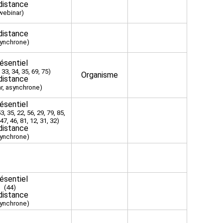
distance
webinar)
distance
ynchrone)
ésentiel
 33, 34, 35, 69, 75)
Organisme
distance
r, asynchrone)
ésentiel
3, 35, 22, 56, 29, 79, 85,
 47, 46, 81, 12, 31, 32)
distance
ynchrone)
ésentiel
(44)
distance
ynchrone)