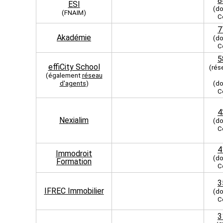
8
ESI
(do
(FNAIM)
C
7
Akadémie
(do
C
5
effiCity School
(rés
(également
réseau
d'agents
)
(do
C
4
Nexialim
(do
C
4
Immodroit
(do
Formation
C
3
IFREC Immobilier
(do
C
3