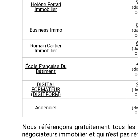
Hélène Ferrari
(do
Immobilier
C
Business Immo
(do
C
Romain Cartier
(do
Immobilier
C
École Française Du
(do
Bâtiment
C
DIGITAL
FORMATEUR
(do
(DIGITFORM)
C
Ascenciel
(do
C
Nous référençons gratuitement tous les 
négociateurs immobilier et qui n'est pas ré