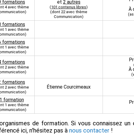
9 formations
et
2 autres
nt 4 avec thème
(
101 contenus libres
)
À 
ommunication)
(dont 22 avec thème
(as
Communication)
8 formations
nt 1 avec thème
ommunication)
6 formations
nt 1 avec thème
ommunication)
Pr
4 formations
nt 2 avec thème
À 
ommunication)
(
2 formations
Étienne Courcimeaux
nt 2 avec thème
ommunication)
1 formation
Pr
nt 1 avec thème
ommunication)
organismes de formation. Si vous connaissez un 
férencé ici, n'hésitez pas à
nous contacter
!