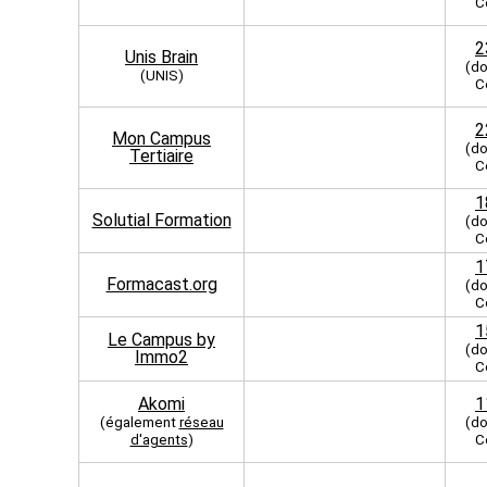
C
2
Unis Brain
(do
(UNIS)
C
2
Mon Campus
(do
Tertiaire
C
1
Solutial Formation
(do
C
1
Formacast.org
(do
C
1
Le Campus by
(do
Immo2
C
Akomi
1
(également
réseau
(do
d'agents
)
C