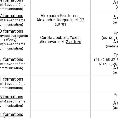
4 formations
À 
nt 4 avec thème
(
ommunication)
7 formations
Alexandra Saintorens,
À 
Alexandre Jacquelin et
12
nt 8 avec thème
(as
autres
ommunication)
8 formations
Pr
ervées aux agents
Carole Joubert, Yoann
(06, 13, 31,
Efficity)
Akimowicz et
2 autres
À 
nt 2 avec thème
(webina
ommunication)
Pr
3 formations
(44, 49, 85, 37, 5
nt 2 avec thème
16, 17, 33, 24,
À 
ommunication)
(as
1 formations
nt 1 avec thème
ommunication)
Pr
5 formations
nt 4 avec thème
À 
ommunication)
(as
1 formations