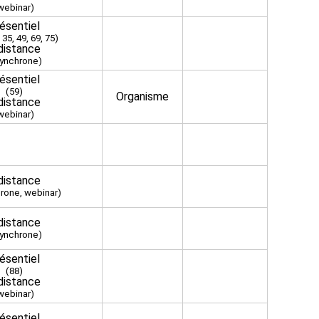
webinar)
ésentiel
 35, 49, 69, 75)
distance
ynchrone)
ésentiel
(59)
Organisme
distance
webinar)
distance
rone, webinar)
distance
ynchrone)
ésentiel
(88)
distance
webinar)
ésentiel