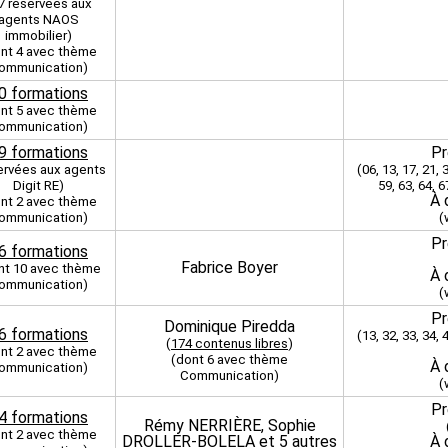
7 réservées aux
agents NAOS
immobilier)
nt 4 avec thème
ommunication)
0 formations
nt 5 avec thème
ommunication)
9 formations
Pr
ervées aux agents
(06, 13, 17, 21, 3
Digit RE)
59, 63, 64, 6
À 
nt 2 avec thème
ommunication)
(
Pr
6 formations
Fabrice Boyer
nt 10 avec thème
À 
ommunication)
(
Pr
Dominique Piredda
6 formations
(13, 32, 33, 34, 4
(
174 contenus libres
)
nt 2 avec thème
(dont 6 avec thème
À 
ommunication)
Communication)
(
Pr
4 formations
Rémy NERRIÈRE, Sophie
nt 2 avec thème
DROLLER-BOLELA et
5 autres
À 