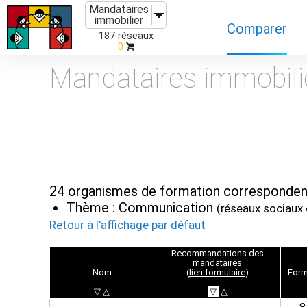
Mandataires
immobilier
Comparer
187 réseaux
0
Caractéristiques
Mandataires immobili
Évolutions
Implantations
Recommandatio
Organismes de f
24 organismes de formation correspondent
Thème : Communication
(réseaux sociaux
Retour à l'affichage par défaut
Reco
mmandation
s des
mandataires
Nom
(
lien formulaire
)
Form
▽
△
▽
△