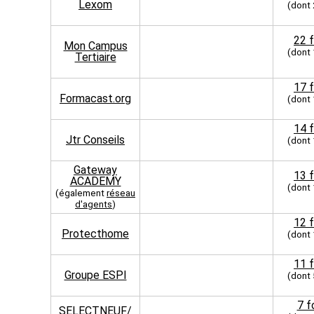
Lexom
(dont
22 
Mon Campus
(dont
Tertiaire
17 
Formacast.org
(dont
14 
Jtr Conseils
(dont
Gateway
13 
ACADEMY
(dont
(également
réseau
d'agents
)
12 
Protecthome
(dont
11 
Groupe ESPI
(dont
7 f
SELECTNEUF/