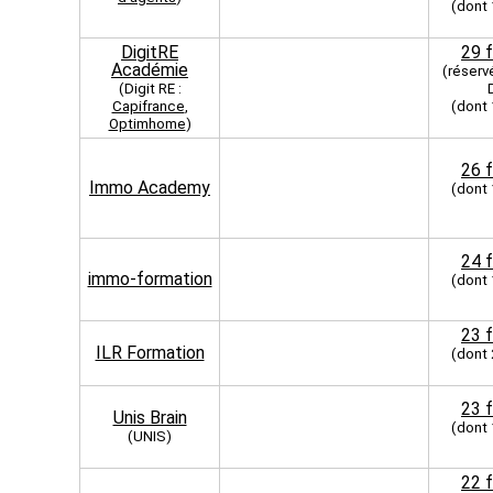
(dont
DigitRE
29 
Académie
(réserv
(Digit RE :
Capifrance
,
(dont
Optimhome
)
26 
Immo Academy
(dont
24 
immo-formation
(dont
23 
ILR Formation
(dont
23 
Unis Brain
(dont
(UNIS)
22 