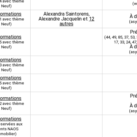
 4 avec thème
(w
Neuf)
formations
Alexandra Saintorens,
À d
Alexandre Jacquelin et
12
 1 avec thème
(as
autres
Neuf)
Pré
formations
(44, 49, 85, 37, 53, 
 5 avec thème
17, 33, 24, 47
À d
Neuf)
(as
formations
 3 avec thème
Neuf)
formations
 5 avec thème
Neuf)
Pré
formations
 2 avec thème
À d
Neuf)
(as
formations
éservées aux
ents NAOS
mobilier)