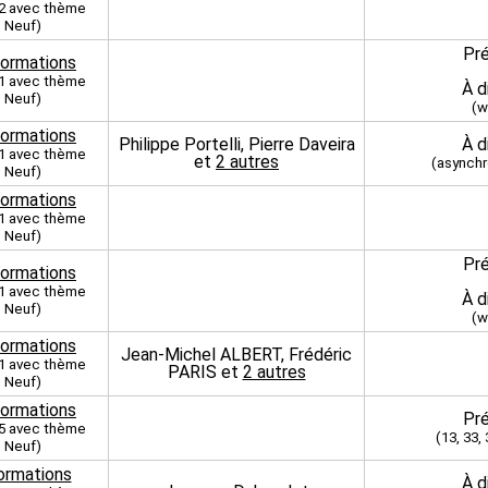
 2 avec thème
Neuf)
Pré
formations
 1 avec thème
À d
Neuf)
(w
formations
Philippe Portelli, Pierre Daveira
À d
 1 avec thème
et
2 autres
(asynchr
Neuf)
formations
 1 avec thème
Neuf)
Pré
formations
 1 avec thème
À d
Neuf)
(w
formations
Jean-Michel ALBERT, Frédéric
 1 avec thème
PARIS et
2 autres
Neuf)
formations
Pré
 5 avec thème
(13, 33, 
Neuf)
ormations
À d