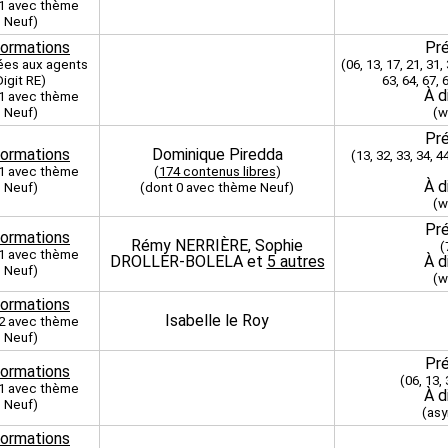
 1 avec thème
Neuf)
formations
Pré
ées aux agents
(06, 13, 17, 21, 31, 
Digit RE)
63, 64, 67, 
À d
 1 avec thème
Neuf)
(w
Pré
formations
Dominique Piredda
(13, 32, 33, 34, 44
 1 avec thème
(
174 contenus libres
)
À d
Neuf)
(dont 0 avec thème Neuf)
(w
Pré
formations
Rémy NERRIÈRE, Sophie
(
 1 avec thème
DROLLER-BOLELA et
5 autres
À d
Neuf)
(w
formations
Isabelle le Roy
 2 avec thème
Neuf)
Pré
formations
(06, 13, 
 1 avec thème
À d
Neuf)
(as
formations