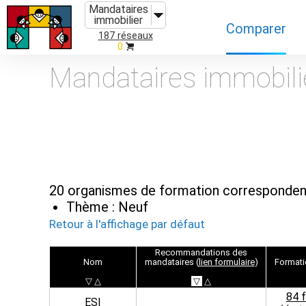
Mandataires
immobilier
Comparer
187 réseaux
0
Caractéristiques
Mandataires immobili
Évolutions
Implantations
Recommandatio
Organismes de f
20 organismes de formation correspondent
Thème : Neuf
Retour à l'affichage par défaut
Reco
mmandation
s des
Nom
mandataires (
lien formulaire
)
Format
▽
△
▽
△
84 
ESI