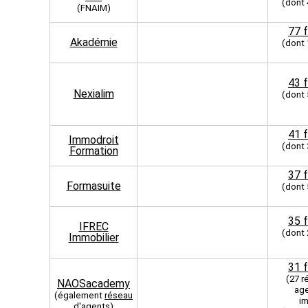
(dont
(FNAIM)
77 
Akadémie
(dont
43 
Nexialim
(dont
41 
Immodroit
(dont
Formation
37 
Formasuite
(dont
35 
IFREC
(dont
Immobilier
31 
(27 r
NAOSacademy
ag
(également
réseau
im
d'agents
)