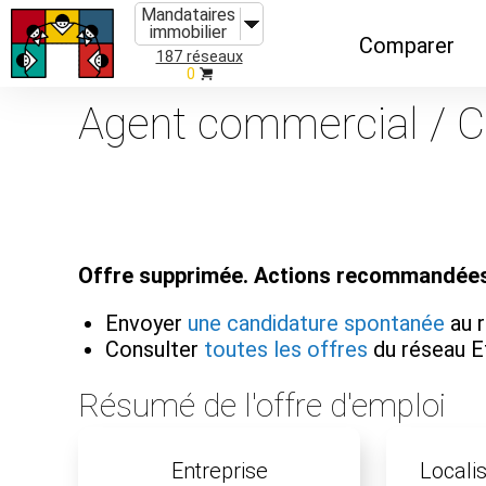
Mandataires
immobilier
Comparer
187 réseaux
0
Caractéristiques
Agent commercial / Con
Évolutions
Implantations
Recommandatio
Offre supprimée. Actions recommandées
Organismes de f
Envoyer
une candidature spontanée
au r
Consulter
toutes les offres
du réseau Ef
Résumé de l'offre d'emploi
Entreprise
Localis