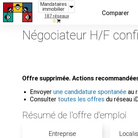
Mandataires
immobilier
Comparer
187 réseaux
0
Caractéristiques
Négociateur H/F confi
Évolutions
Implantations
Recommandatio
Offre supprimée. Actions recommandées
Organismes de f
Envoyer
une candidature spontanée
au 
Consulter
toutes les offres
du réseau 
Résumé de l'offre d'emploi
Entreprise
Localis