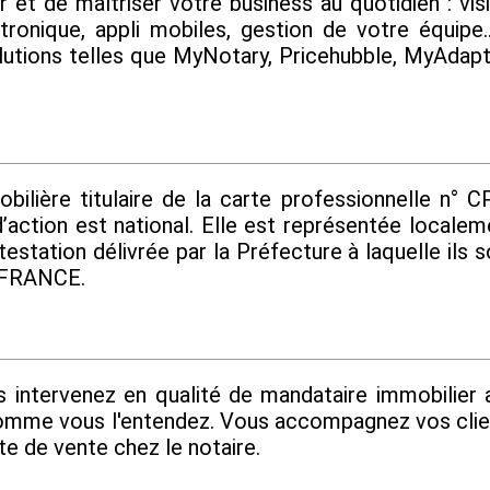
t de maîtriser votre business au quotidien : visi
ctronique, appli mobiles, gestion de votre équipe
olutions telles que MyNotary, Pricehubble, MyAdap
ère titulaire de la carte professionnelle n° CP
’action est national. Elle est représentée locale
testation délivrée par la Préfecture à laquelle ils
T FRANCE.
s intervenez en qualité de mandataire immobilier
omme vous l'entendez. Vous accompagnez vos client
te de vente chez le notaire.