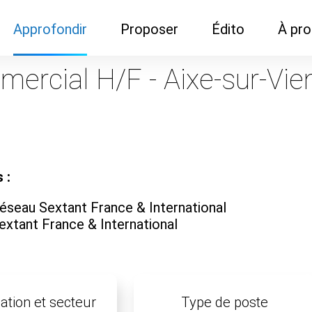
Approfondir
Proposer
Édito
À pr
Demandes de
Recommander son réseau
Newsletter
Nous c
ercial H/F - Aixe-sur-Vie
documentation
Recommander un
Métier
Qui so
Rencontres autour d'un
organisme de formation
Portails immobiliers
café
Dispo "autour d'un café"
ns
Café du commerce
Cercles inter-agences
Publicité (pour réseaux)
 :
ormation
Label Libre max
éseau Sextant France & International
extant France & International
ation et secteur
Type de poste