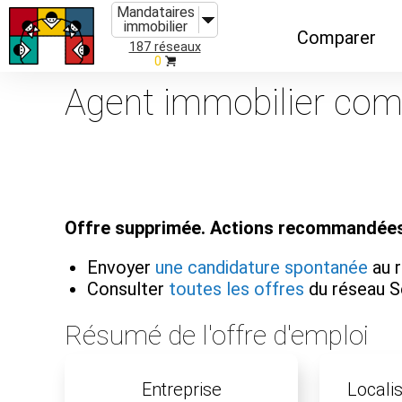
Mandataires
immobilier
Comparer
187 réseaux
0
Caractéristiques
Agent immobilier comm
Évolutions
Implantations
Recommandatio
Offre supprimée. Actions recommandées
Organismes de f
Envoyer
une candidature spontanée
au r
Consulter
toutes les offres
du réseau S
Résumé de l'offre d'emploi
Entreprise
Localis