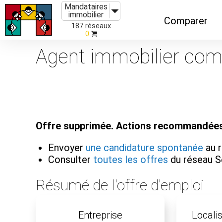
Mandataires
immobilier
Comparer
187 réseaux
0
Caractéristiques
Agent immobilier comm
Évolutions
Implantations
Recommandatio
Offre supprimée. Actions recommandées
Organismes de f
Envoyer
une candidature spontanée
au r
Consulter
toutes les offres
du réseau S
Résumé de l'offre d'emploi
Entreprise
Localis