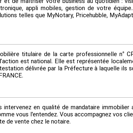
t de maîtriser votre business au quotidien : visi
ctronique, appli mobiles, gestion de votre équipe
olutions telles que MyNotary, Pricehubble, MyAdap
ère titulaire de la carte professionnelle n° CP
’action est national. Elle est représentée locale
testation délivrée par la Préfecture à laquelle ils
T FRANCE.
s intervenez en qualité de mandataire immobilier
omme vous l'entendez. Vous accompagnez vos client
te de vente chez le notaire.