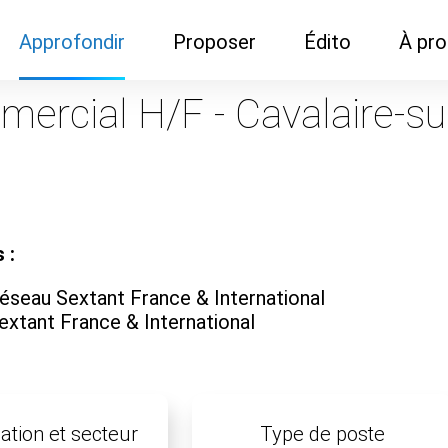
Approfondir
Proposer
Édito
À pr
Demandes de
Recommander son réseau
Newsletter
Nous c
ercial H/F - Cavalaire-su
documentation
Recommander un
Métier
Qui so
Rencontres autour d'un
organisme de formation
Portails immobiliers
café
Dispo "autour d'un café"
ns
Café du commerce
Cercles inter-agences
Publicité (pour réseaux)
 :
ormation
Label Libre max
éseau Sextant France & International
extant France & International
ation et secteur
Type de poste