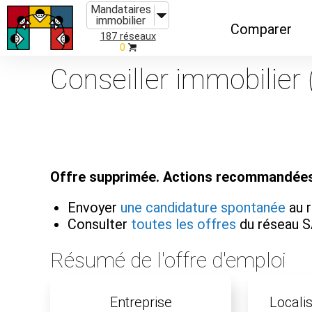
Mandataires
immobilier
Comparer
187 réseaux
0
Caractéristiques
Conseiller immobilier
Évolutions
Implantations
Recommandatio
Offre supprimée. Actions recommandées
Organismes de f
Envoyer
une candidature spontanée
au 
Consulter
toutes les offres
du réseau 
Résumé de l'offre d'emploi
Entreprise
Localis