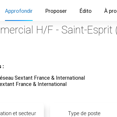
Approfondir
Proposer
Édito
À pr
Demandes de
Recommander son réseau
Newsletter
Nous c
ercial H/F - Saint-Esprit 
documentation
Recommander un
Métier
Qui so
Rencontres autour d'un
organisme de formation
Portails immobiliers
café
Dispo "autour d'un café"
ns
Café du commerce
Cercles inter-agences
Publicité (pour réseaux)
 :
ormation
Label Libre max
éseau Sextant France & International
extant France & International
ation et secteur
Type de poste