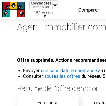
Mandataires
immobilier
Comparer
187 réseaux
0
Caractéristiques
Agent immobilier comm
Évolutions
Implantations
Recommandatio
Offre supprimée. Actions recommandées
Organismes de f
Envoyer
une candidature spontanée
au r
Consulter
toutes les offres
du réseau S
Résumé de l'offre d'emploi
Entreprise
Localis