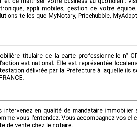
t de maîtriser votre business au quotidien : visi
ctronique, appli mobiles, gestion de votre équipe
olutions telles que MyNotary, Pricehubble, MyAdap
ère titulaire de la carte professionnelle n° CP
’action est national. Elle est représentée locale
testation délivrée par la Préfecture à laquelle ils
T FRANCE.
s intervenez en qualité de mandataire immobilier
omme vous l'entendez. Vous accompagnez vos client
te de vente chez le notaire.