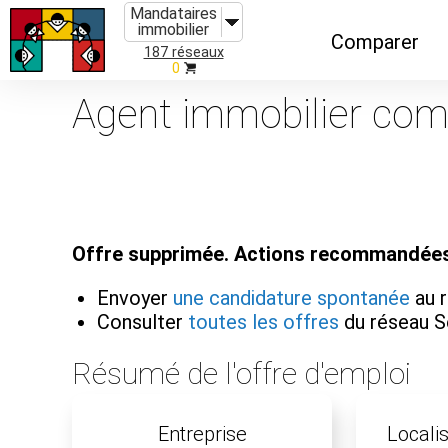
Mandataires
immobilier
Comparer
187 réseaux
0
Caractéristiques
Agent immobilier com
Évolutions
Implantations
Recommandatio
Offre supprimée. Actions recommandées
Organismes de f
Envoyer
une candidature spontanée
au r
Consulter
toutes les offres
du réseau S
Résumé de l'offre d'emploi
Entreprise
Localis