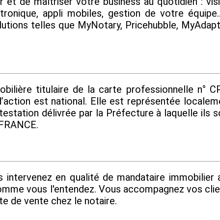
t de maîtriser votre business au quotidien : visi
ctronique, appli mobiles, gestion de votre équipe
olutions telles que MyNotary, Pricehubble, MyAdap
ère titulaire de la carte professionnelle n° CP
’action est national. Elle est représentée locale
testation délivrée par la Préfecture à laquelle ils
T FRANCE.
s intervenez en qualité de mandataire immobilier
omme vous l'entendez. Vous accompagnez vos client
te de vente chez le notaire.