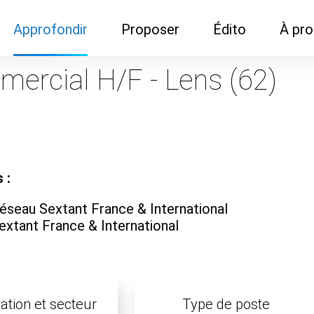
Approfondir
Proposer
Édito
À pr
Demandes de
Recommander son réseau
Newsletter
Nous c
mercial H/F - Lens (62)
documentation
Recommander un
Métier
Qui so
Rencontres autour d'un
organisme de formation
Portails immobiliers
café
Dispo "autour d'un café"
ns
Café du commerce
Cercles inter-agences
Publicité (pour réseaux)
 :
ormation
Label Libre max
éseau Sextant France & International
extant France & International
ation et secteur
Type de poste