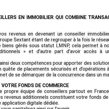
EILLERS EN IMMOBILIER QUI COMBINE TRANSA
z vos revenus en devenant un conseiller immobil
groupe Sextant étant de regrouper à la fois le rése
e biens gérés sous statut LMNP, cela permet à no
ditionnels » et d’autre part d’avoir accès à u
 ainsi deux compétences pour apporter des solutions 
n quête de placements sécurisés et d’opérations à
ermet de se démarquer de la concurrence dans un ma
Z VOTRE FONDS DE COMMERCE
 propre équipe de conseillers partout en Franc
. Ces revenus additionnels constituent votre fond
 application digitale dédiée.
ous capitalisez ainsi sur l’avenir.