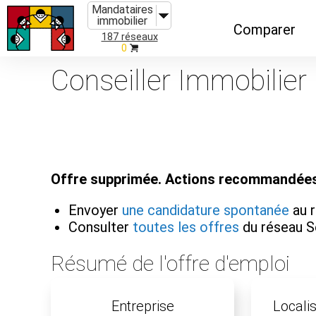
Mandataires
immobilier
Comparer
187 réseaux
0
Caractéristiques
Conseiller Immobilier
Évolutions
Implantations
Recommandatio
Offre supprimée. Actions recommandées
Organismes de f
Envoyer
une candidature spontanée
au r
Consulter
toutes les offres
du réseau S
Résumé de l'offre d'emploi
Entreprise
Localis