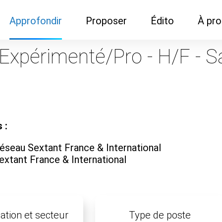
Approfondir
Proposer
Édito
À pr
Demandes de
Recommander son réseau
Newsletter
Nous c
 Expérimenté/Pro - H/F - S
documentation
Recommander un
Métier
Qui so
Rencontres autour d'un
organisme de formation
Portails immobiliers
café
Dispo "autour d'un café"
ns
Café du commerce
Cercles inter-agences
Publicité (pour réseaux)
 :
ormation
Label Libre max
éseau Sextant France & International
extant France & International
ation et secteur
Type de poste