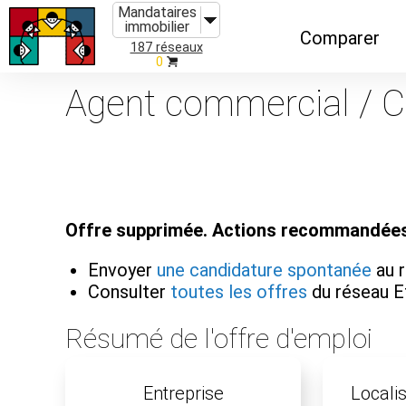
Mandataires
immobilier
Comparer
187 réseaux
0
Caractéristiques
Agent commercial / Co
Évolutions
Implantations
Recommandatio
Offre supprimée. Actions recommandées
Organismes de f
Envoyer
une candidature spontanée
au r
Consulter
toutes les offres
du réseau Ef
Résumé de l'offre d'emploi
Entreprise
Localis