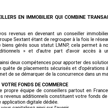
EILLERS EN IMMOBILIER QUI COMBINE TRANSA
z vos revenus en devenant un conseiller immobil
groupe Sextant étant de regrouper à la fois le rése
e biens gérés sous statut LMNP, cela permet à no
ditionnels » et d’autre part d’avoir accès à u
 ainsi deux compétences pour apporter des solutions 
n quête de placements sécurisés et d’opérations à
ermet de se démarquer de la concurrence dans un ma
Z VOTRE FONDS DE COMMERCE
 propre équipe de conseillers partout en Franc
. Ces revenus additionnels constituent votre fond
 application digitale dédiée.
ous capitalisez ainsi sur l’avenir.