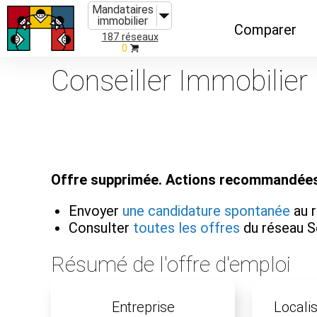
Mandataires
immobilier
Comparer
187 réseaux
0
Caractéristiques
Conseiller Immobilier
Évolutions
Implantations
Recommandatio
Offre supprimée. Actions recommandées
Organismes de f
Envoyer
une candidature spontanée
au r
Consulter
toutes les offres
du réseau S
Résumé de l'offre d'emploi
Entreprise
Localis