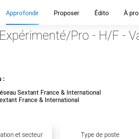
Approfondir
Proposer
Édito
À pr
Demandes de
Recommander son réseau
Newsletter
Nous c
 Expérimenté/Pro - H/F - V
documentation
Recommander un
Métier
Qui so
Rencontres autour d'un
organisme de formation
Portails immobiliers
café
Dispo "autour d'un café"
ns
Café du commerce
Cercles inter-agences
Publicité (pour réseaux)
 :
ormation
Label Libre max
éseau Sextant France & International
extant France & International
ation et secteur
Type de poste