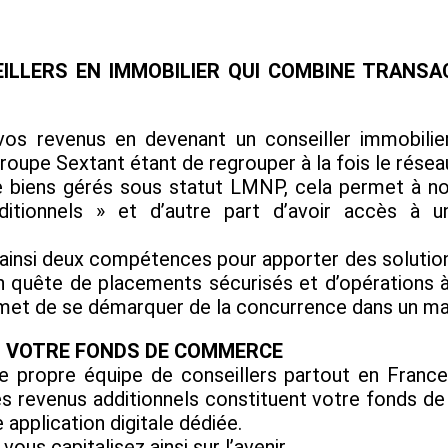
EILLERS EN IMMOBILIER QUI COMBINE TRANSA
z vos revenus en devenant un conseiller immobil
groupe Sextant étant de regrouper à la fois le rése
e biens gérés sous statut LMNP, cela permet à no
ditionnels » et d’autre part d’avoir accès à u
 ainsi deux compétences pour apporter des solutions 
n quête de placements sécurisés et d’opérations à
ermet de se démarquer de la concurrence dans un ma
Z VOTRE FONDS DE COMMERCE
 propre équipe de conseillers partout en Franc
. Ces revenus additionnels constituent votre fond
 application digitale dédiée.
ous capitalisez ainsi sur l’avenir.