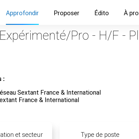
Approfondir
Proposer
Édito
À pr
Demandes de
Recommander son réseau
Newsletter
Nous c
 Expérimenté/Pro - H/F - Pl
documentation
Recommander un
Métier
Qui so
Rencontres autour d'un
organisme de formation
Portails immobiliers
café
Dispo "autour d'un café"
ns
Café du commerce
Cercles inter-agences
Publicité (pour réseaux)
 :
ormation
Label Libre max
éseau Sextant France & International
extant France & International
ation et secteur
Type de poste