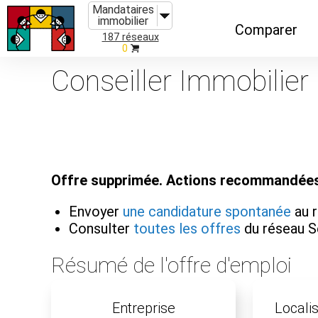
Mandataires
immobilier
Comparer
187 réseaux
0
Caractéristiques
Conseiller Immobilier
Évolutions
Implantations
Recommandatio
Offre supprimée. Actions recommandées
Organismes de f
Envoyer
une candidature spontanée
au r
Consulter
toutes les offres
du réseau S
Résumé de l'offre d'emploi
Entreprise
Localis