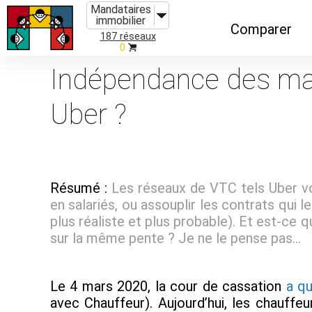
Mandataires
immobilier
Comparer
187 réseaux
0
Caractéristiques
Indépendance des man
Évolutions
Uber ?
Implantations
Recommandatio
Organismes de f
Résumé :
Les réseaux de VTC tels Uber von
en salariés, ou assouplir les contrats qui 
plus réaliste et plus probable). Et est-ce
sur la même pente ? Je ne le pense pas...
Le 4 mars 2020, la cour de cassation
a qu
avec Chauffeur). Aujourd’hui, les chauffe