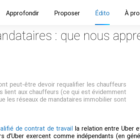
Approfondir
Proposer
Édito
À pr
Demandes de
Recommander son réseau
Newsletter
Nous c
dataires : que nous appre
documentation
Recommander un
Métier
Qui so
Rencontres autour d'un
organisme de formation
Portails immobiliers
café
Dispo "autour d'un café"
ns
Café du commerce
Cercles inter-agences
Publicité (pour réseaux)
ormation
Label Libre max
t peut-être devoir requalifier les chauffeurs
les lient aux chauffeurs (ce qui est évidemment
 que les réseaux de mandataires immobilier sont
alifié de contrat de travail
la relation entre Uber 
urs d’Uber exercent comme indépendants (en général