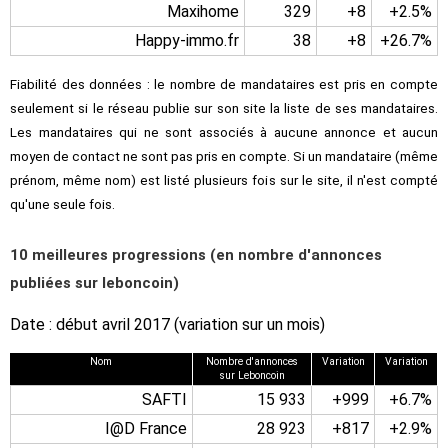
Maxihome
329
+8
+2.5%
Happy-immo.fr
38
+8
+26.7%
Fiabilité des données : le nombre de mandataires est pris en compte
seulement si le réseau publie sur son site la liste de ses mandataires.
Les mandataires qui ne sont associés à aucune annonce et aucun
moyen de contact ne sont pas pris en compte. Si un mandataire (même
prénom, même nom) est listé plusieurs fois sur le site, il n'est compté
qu'une seule fois.
10 meilleures progressions (en nombre d'annonces
publiées sur leboncoin)
Date : début avril 2017 (variation sur un mois)
Nom
Nombre d'annonces
Variation
Variation
sur Leboncoin
SAFTI
15 933
+999
+6.7%
I@D France
28 923
+817
+2.9%