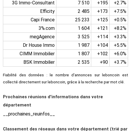
3G Immo-Consultant
7 510
+195
+2.7%
Efficity
2 485
+173
+7.5%
Capi France
25 233
+125
+0.5%
3%.com
1 604
+121
+8.2%
megAgence
3 525
+114
+3.3%
Dr House Immo
1 987
+104
+5.5%
CIMM Immobilier
1 807
+102
+6.0%
BSK Immobilier
2 535
+90
+3.7%
Fiabilité des données : le nombre d'annonces sur leboncoin est
collecté directement sur leboncoin, grâce à la recherche par mot clé.
Prochaines réunions d'informations dans votre
département
__prochaines_reuinfos__
Classement des réseaux dans votre département (trié par