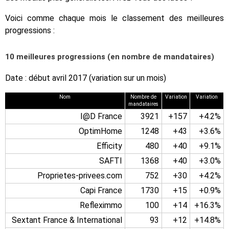
Voici comme chaque mois le classement des meilleures
progressions :
10 meilleures progressions (en nombre de mandataires)
Date : début avril 2017 (variation sur un mois)
Nom
Nombre de
Variation
Variation
mandataires
I@D France
3921
+157
+4.2%
OptimHome
1248
+43
+3.6%
Efficity
480
+40
+9.1%
SAFTI
1368
+40
+3.0%
Proprietes-privees.com
752
+30
+4.2%
Capi France
1730
+15
+0.9%
Refleximmo
100
+14
+16.3%
Sextant France & International
93
+12
+14.8%