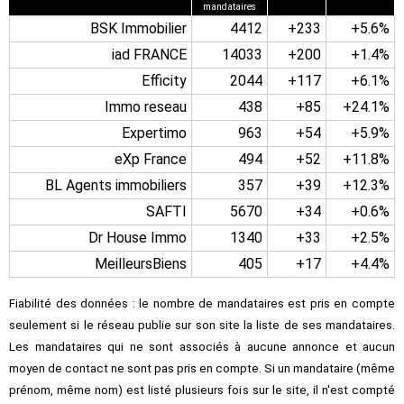
mandataires
BSK Immobilier
4412
+233
+5.6%
iad FRANCE
14033
+200
+1.4%
Efficity
2044
+117
+6.1%
Immo reseau
438
+85
+24.1%
Expertimo
963
+54
+5.9%
eXp France
494
+52
+11.8%
BL Agents immobiliers
357
+39
+12.3%
SAFTI
5670
+34
+0.6%
Dr House Immo
1340
+33
+2.5%
MeilleursBiens
405
+17
+4.4%
Fiabilité des données : le nombre de mandataires est pris en compte
seulement si le réseau publie sur son site la liste de ses mandataires.
Les mandataires qui ne sont associés à aucune annonce et aucun
moyen de contact ne sont pas pris en compte. Si un mandataire (même
prénom, même nom) est listé plusieurs fois sur le site, il n'est compté