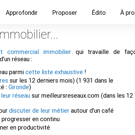
Approfondir
Proposer
Édito
À pr
Demandes de
Recommander son réseau
Newsletter
Nous c
mobilier...
documentation
Recommander un
Métier
Qui so
Rencontres autour d'un
organisme de formation
nt commercial immobilier
qui travaille de faç
Portails immobiliers
café
d'un réseau :
Dispo "autour d'un café"
ns
Café du commerce
Cercles inter-agences
seau parmi
cette liste exhaustive
!
Publicité (pour réseaux)
ormation
Label Libre max
res
sur les 12 derniers mois) (1 931 dans le
té :
Gironde
)
leur réseau
sur meilleursreseaux.com (dans les 12
pour
discuter de leur métier
autour d'un café
 progresser en continu
ner en productivité