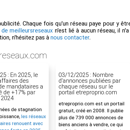
ublicité. Chaque fois qu'un réseau paye pour y êtr
 de meilleursreseaux
n'est lié à aucun réseau, il n'a
ion, n'hésitez pas à
nous contacter
.
sreseaux.com
5 : En 2025, le
03/12/2025 : Nombre
'affaires des
d'annonces publiées par
de mandataires a
chaque réseau sur le
é de +17% par
portail etreproprio.com
à 2024
etreproprio.com est un portail
nées de stagnation
gratuit, créé en 2008. Il publie
oissance,
les réseaux
plus de 739 000 annonces de
aires renouent avec
biens anciens à vendre, ce qui