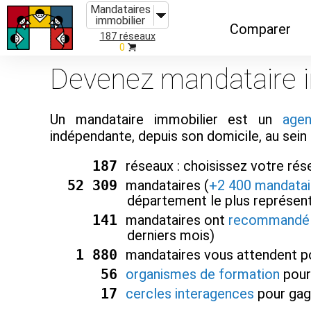
Mandataires
immobilier
Comparer
187 réseaux
0
Caractéristiques
Devenez mandataire im
Évolutions
Un mandataire immobilier est un
age
Implantations
indépendante, depuis son domicile, au sein 
Recommandatio
187
réseaux : choisissez votre ré
Organismes de f
52 309
mandataires (
+2 400 mandatai
département le plus représen
141
mandataires ont
recommandé 
derniers mois)
1 880
mandataires vous attendent 
56
organismes de formation
pour
17
cercles interagences
pour gag