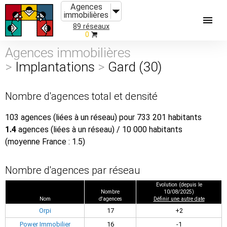
Agences
immobilières
89 réseaux
0
Agences immobilières
>
Implantations
>
Gard (30)
Nombre d'agences total et densité
103 agences (liées à un réseau) pour 733 201 habitants
1.4
agences (liées à un réseau) / 10 000 habitants
(moyenne France : 1.5)
Nombre d'agences par réseau
Evolution (depuis le
Nombre
10/08/2025)
Nom
d'agences
Définir une autre date
Orpi
17
+2
Power Immobilier
16
-1