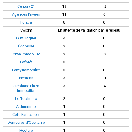
Century 21
13
+2
Agences Privées
11
-3
Foncia
8
0
Swixim
En attente de validation par le réseau
Guy Hoquet
4
0
L'Adresse
3
0
Citya Immobilier
3
+2
Laforêt
3
-1
Lamy Immobilier
3
0
Nestenn
3
+1
Stéphane Plaza
3
-4
Immobilier
Le Tuc Immo
2
0
Arthurimmo
1
0
Côté Particuliers
1
0
Demeures d'Occitanie
1
0
Hectare
1
0