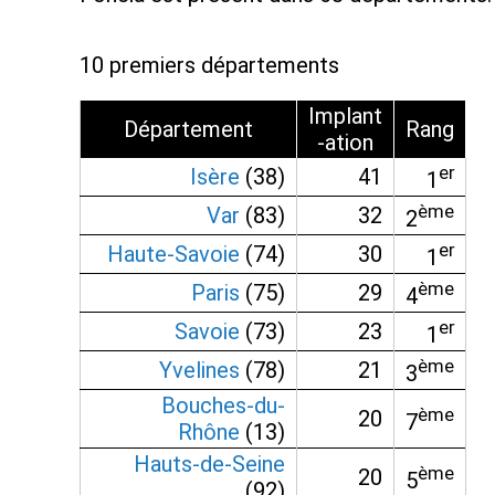
10 premiers départements
Implant
Département
Rang
-ation
er
Isère
(38)
41
1
ème
Var
(83)
32
2
er
Haute-Savoie
(74)
30
1
ème
Paris
(75)
29
4
er
Savoie
(73)
23
1
ème
Yvelines
(78)
21
3
Bouches-du-
ème
20
7
Rhône
(13)
Hauts-de-Seine
ème
20
5
(92)