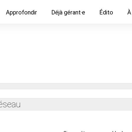
Approfondir
Déjà gérant·e
Édito
À
Demandes de
Recommander son réseau
Newsletter
No
documentation
Publier le CA de son
Métier
Q
Cercles inter-agences
agence
Portails immobil
Vendre son agence
ns
Café du comme
réseau