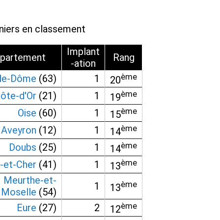
niers en classement
Implant
partement
Rang
-ation
ème
de-Dôme
(63)
1
20
ème
ôte-d'Or
(21)
1
19
ème
Oise
(60)
1
15
ème
Aveyron
(12)
1
14
ème
Doubs
(25)
1
14
ème
r-et-Cher
(41)
1
13
Meurthe-et-
ème
1
13
Moselle
(54)
ème
Eure
(27)
2
12