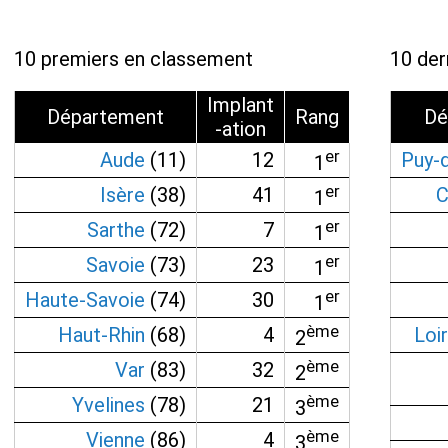
10 premiers en classement
10 der
Implant
Département
Rang
Dé
-ation
er
Aude
(11)
12
Puy-
1
er
Isère
(38)
41
C
1
er
Sarthe
(72)
7
1
er
Savoie
(73)
23
1
er
Haute-Savoie
(74)
30
1
ème
Haut-Rhin
(68)
4
Loi
2
ème
Var
(83)
32
2
ème
Yvelines
(78)
21
3
ème
Vienne
(86)
4
3