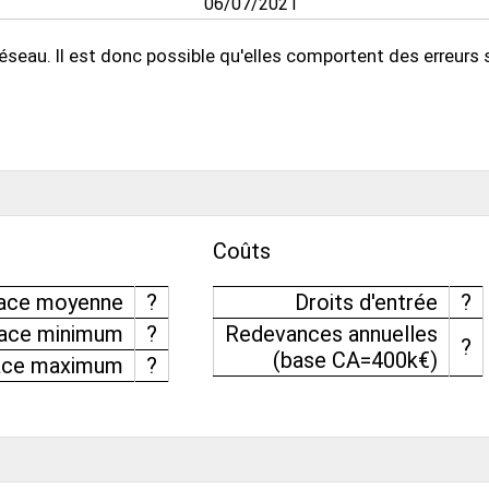
06/07/2021
éseau. Il est donc possible qu'elles comportent des erreurs s
Coûts
face moyenne
?
Droits d'entrée
?
face minimum
?
Redevances annuelles
?
(base CA=400k€)
ace maximum
?