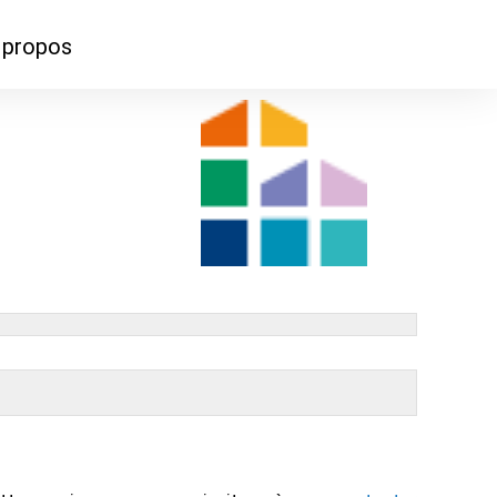
 propos
us contacter
ui sommes-nous ?
iers
rce