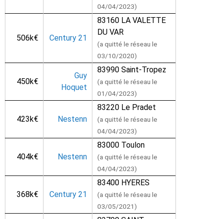
04/04/2023)
83160 LA VALETTE
DU VAR
506k€
Century 21
(a quitté le réseau le
03/10/2020)
83990 Saint-Tropez
Guy
450k€
(a quitté le réseau le
Hoquet
01/04/2023)
83220 Le Pradet
423k€
Nestenn
(a quitté le réseau le
04/04/2023)
83000 Toulon
404k€
Nestenn
(a quitté le réseau le
04/04/2023)
83400 HYERES
368k€
Century 21
(a quitté le réseau le
03/05/2021)