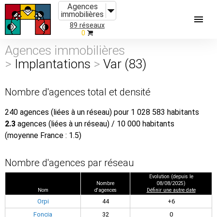
Agences
immobilières
89 réseaux
0
Agences immobilières
>
Implantations
>
Var (83)
Nombre d'agences total et densité
240 agences (liées à un réseau) pour 1 028 583 habitants
2.3
agences (liées à un réseau) / 10 000 habitants
(moyenne France : 1.5)
Nombre d'agences par réseau
Evolution (depuis le
Nombre
08/08/2025)
Nom
d'agences
Définir une autre date
Orpi
44
+6
Foncia
32
0