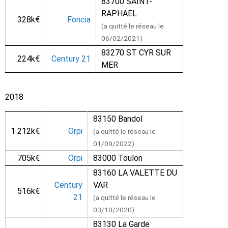
83700 SAINT-
RAPHAEL
328k€
Foncia
(a quitté le réseau le
06/02/2021)
83270 ST CYR SUR
224k€
Century 21
MER
2018
83150 Bandol
1 212k€
Orpi
(a quitté le réseau le
01/09/2022)
705k€
Orpi
83000 Toulon
83160 LA VALETTE DU
Century
VAR
516k€
21
(a quitté le réseau le
03/10/2020)
83130 La Garde