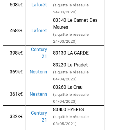
508k€
Laforêt
(a quitté le réseau le
24/03/2020)
83340 Le Cannet Des
Maures
468k€
Laforêt
(a quitté le réseau le
24/03/2020)
Century
398k€
83130 LA GARDE
21
83220 Le Pradet
369k€
Nestenn
(a quitté le réseau le
04/04/2023)
83260 La Crau
361k€
Nestenn
(a quitté le réseau le
04/04/2023)
83400 HYERES
Century
332k€
(a quitté le réseau le
21
03/05/2021)