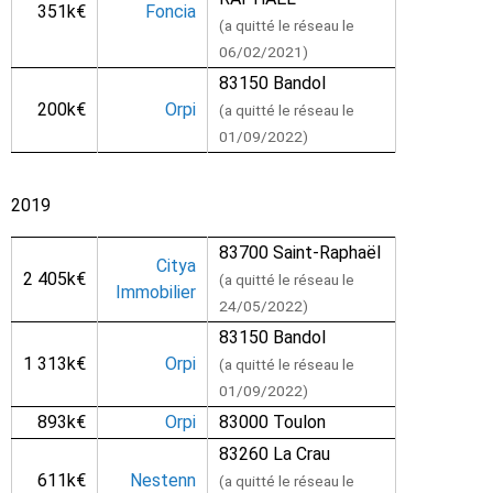
351k€
Foncia
(a quitté le réseau le
06/02/2021)
83150 Bandol
200k€
Orpi
(a quitté le réseau le
01/09/2022)
2019
83700 Saint-Raphaël
Citya
2 405k€
(a quitté le réseau le
Immobilier
24/05/2022)
83150 Bandol
1 313k€
Orpi
(a quitté le réseau le
01/09/2022)
893k€
Orpi
83000 Toulon
83260 La Crau
611k€
Nestenn
(a quitté le réseau le