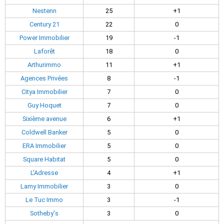
Nestenn
25
+1
Century 21
22
0
Power Immobilier
19
-1
Laforêt
18
0
Arthurimmo
11
+1
Agences Privées
8
-1
Citya Immobilier
7
0
Guy Hoquet
7
0
Sixième avenue
6
+1
Coldwell Banker
5
0
ERA Immobilier
5
0
Square Habitat
5
0
L'Adresse
4
+1
Lamy Immobilier
3
0
Le Tuc Immo
3
-1
Sotheby's
3
0