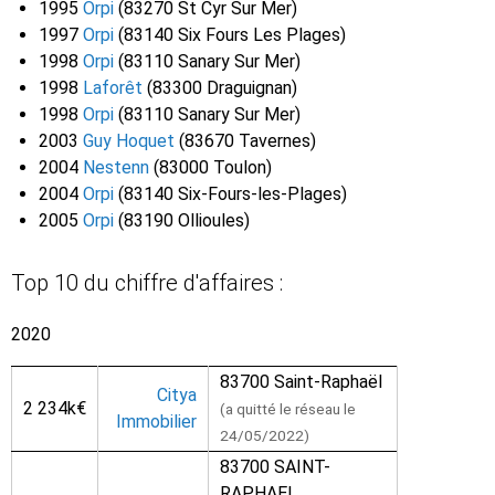
1995
Orpi
(83270 St Cyr Sur Mer)
1997
Orpi
(83140 Six Fours Les Plages)
1998
Orpi
(83110 Sanary Sur Mer)
1998
Laforêt
(83300 Draguignan)
1998
Orpi
(83110 Sanary Sur Mer)
2003
Guy Hoquet
(83670 Tavernes)
2004
Nestenn
(83000 Toulon)
2004
Orpi
(83140 Six-Fours-les-Plages)
2005
Orpi
(83190 Ollioules)
Top 10 du chiffre d'affaires :
2020
83700 Saint-Raphaël
Citya
2 234k€
(a quitté le réseau le
Immobilier
24/05/2022)
83700 SAINT-
RAPHAEL