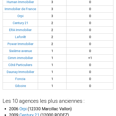
Human Immobilier
3
0
Immobilier de France
3
0
Orpi
3
0
Century 21
2
0
ERA Immobilier
2
0
Laforêt
2
0
Power Immobilier
2
0
Sixième avenue
1
0
Cimm immobilier
1
+1
Côté Particuliers
1
0
Daunay Immobilier
1
0
Foncia
1
0
Giboire
1
0
Les 10 agences les plus anciennes :
2006
Orpi
(12330 Marcillac Vallon)
2009
Century 21
(12000 RODEZ)