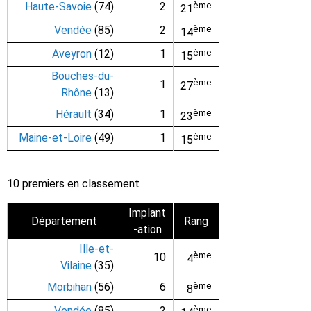
Haute-Savoie
(74)
2
ème
21
Vendée
(85)
2
ème
14
Aveyron
(12)
1
ème
15
Bouches-du-
ème
1
27
Rhône
(13)
Hérault
(34)
1
ème
23
Maine-et-Loire
(49)
1
ème
15
10 premiers en classement
Implant
Département
Rang
-ation
Ille-et-
ème
10
4
Vilaine
(35)
Morbihan
(56)
6
ème
8
Vendée
(85)
2
ème