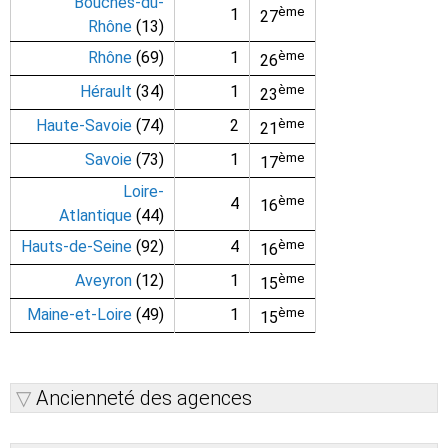
Bouches-du-
ème
1
27
Rhône
(13)
Rhône
(69)
1
ème
26
Hérault
(34)
1
ème
23
Haute-Savoie
(74)
2
ème
21
Savoie
(73)
1
ème
17
Loire-
ème
4
16
Atlantique
(44)
Hauts-de-Seine
(92)
4
ème
16
Aveyron
(12)
1
ème
15
Maine-et-Loire
(49)
1
ème
15
Ancienneté des agences