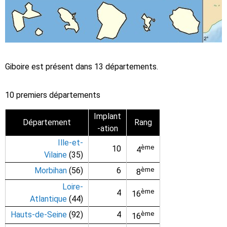
Giboire est présent dans 13 départements.
10 premiers départements
Implant
Département
Rang
-ation
Ille-et-
ème
10
4
Vilaine
(35)
Morbihan
(56)
6
ème
8
Loire-
ème
4
16
Atlantique
(44)
Hauts-de-Seine
(92)
4
ème
16