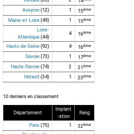
14
Aveyron
(12)
1
ème
15
Maine-et-Loire
(49)
1
ème
15
Loire-
ème
4
16
Atlantique
(44)
Hauts-de-Seine
(92)
4
ème
16
Savoie
(73)
1
ème
17
Haute-Savoie
(74)
2
ème
21
Hérault
(34)
1
ème
23
10 derniers en classement
Implant
Département
Rang
-ation
Paris
(75)
1
ème
32