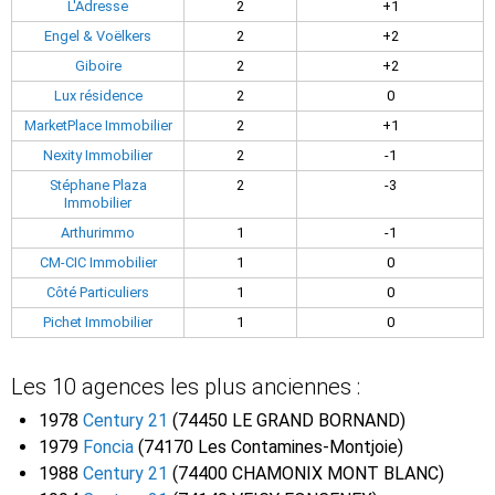
L'Adresse
2
+1
Engel & Voëlkers
2
+2
Giboire
2
+2
Lux résidence
2
0
MarketPlace Immobilier
2
+1
Nexity Immobilier
2
-1
Stéphane Plaza
2
-3
Immobilier
Arthurimmo
1
-1
CM-CIC Immobilier
1
0
Côté Particuliers
1
0
Pichet Immobilier
1
0
Les 10 agences les plus anciennes :
1978
Century 21
(74450 LE GRAND BORNAND)
1979
Foncia
(74170 Les Contamines-Montjoie)
1988
Century 21
(74400 CHAMONIX MONT BLANC)