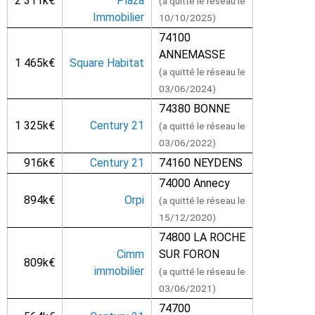
2 311k€
Plaza
(a quitté le réseau le
Immobilier
10/10/2025)
74100
ANNEMASSE
1 465k€
Square Habitat
(a quitté le réseau le
03/06/2024)
74380 BONNE
1 325k€
Century 21
(a quitté le réseau le
03/06/2022)
916k€
Century 21
74160 NEYDENS
74000 Annecy
894k€
Orpi
(a quitté le réseau le
15/12/2020)
74800 LA ROCHE
Cimm
SUR FORON
809k€
immobilier
(a quitté le réseau le
03/06/2021)
74700