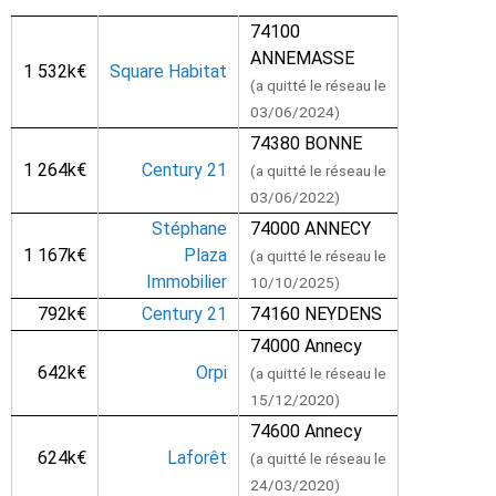
74100
ANNEMASSE
1 532k€
Square Habitat
(a quitté le réseau le
03/06/2024)
74380 BONNE
1 264k€
Century 21
(a quitté le réseau le
03/06/2022)
Stéphane
74000 ANNECY
1 167k€
Plaza
(a quitté le réseau le
Immobilier
10/10/2025)
792k€
Century 21
74160 NEYDENS
74000 Annecy
642k€
Orpi
(a quitté le réseau le
15/12/2020)
74600 Annecy
624k€
Laforêt
(a quitté le réseau le
24/03/2020)