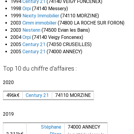
1994
Century 21
(74140 VEIGY FONCENEX)
1998
Orpi
(74140 Messery)
1999
Nexity Immobilier
(74110 MORZINE)
2003
Cimm immobilier
(74800 LA ROCHE SUR FORON)
2003
Nestenn
(74500 Evian les Bains)
2004
Orpi
(74140 Veigy Foncenex)
2005
Century 21
(74350 CRUSEILLES)
2005
Century 21
(74000 ANNECY)
Top 10 du chiffre d'affaires :
2020
496k€
Century 21
74110 MORZINE
2019
Stéphane
74000 ANNECY