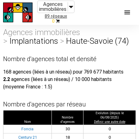
Agences
immobilières
89 réseaux
0
Agences immobilières
>
Implantations
>
Haute-Savoie (74)
Nombre d'agences total et densité
168 agences (liées à un réseau) pour 769 677 habitants
2.2
agences (liées à un réseau) / 10 000 habitants
(moyenne France : 1.5)
Nombre d'agences par réseau
Evolution (depuis le
Nombre
06/08/2025)
Nom
d'agences
Définir une autre date
Foncia
30
0
Century 21
18
0