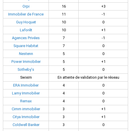
Orpi
16
+3
Immobilier de France
11
-1
Guy Hoquet
10
0
Laforêt
10
+1
Agences Privées
7
-1
Square Habitat
7
0
Nestenn
5
0
Power Immobilier
5
+1
Sotheby's
5
0
Swixim
En attente de validation par le réseau
ERA Immobilier
4
0
Lamy Immobilier
4
0
Remax
4
0
Cimm immobilier
3
+1
Citya Immobilier
3
+1
Coldwell Banker
3
0