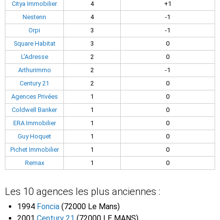
Citya Immobilier
4
+1
Nestenn
4
-1
Orpi
3
-1
Square Habitat
3
0
L'Adresse
2
0
Arthurimmo
2
-1
Century 21
2
0
Agences Privées
1
0
Coldwell Banker
1
0
ERA Immobilier
1
0
Guy Hoquet
1
0
Pichet Immobilier
1
0
Remax
1
0
Les 10 agences les plus anciennes :
1994
Foncia
(72000 Le Mans)
2001
Century 21
(72000 LE MANS)