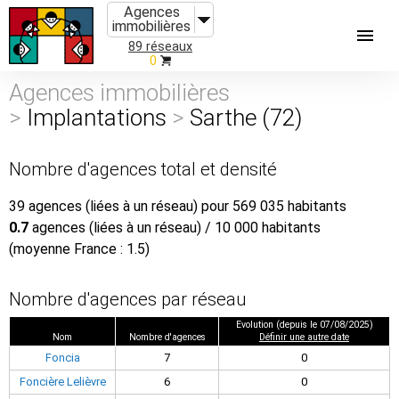
Agences
immobilières
89 réseaux
0
Agences immobilières
>
Implantations
>
Sarthe (72)
Nombre d'agences total et densité
39 agences (liées à un réseau) pour 569 035 habitants
0.7
agences (liées à un réseau) / 10 000 habitants
(moyenne France : 1.5)
Nombre d'agences par réseau
Evolution (depuis le 07/08/2025)
Nom
Nombre d'agences
Définir une autre date
Foncia
7
0
Foncière Lelièvre
6
0