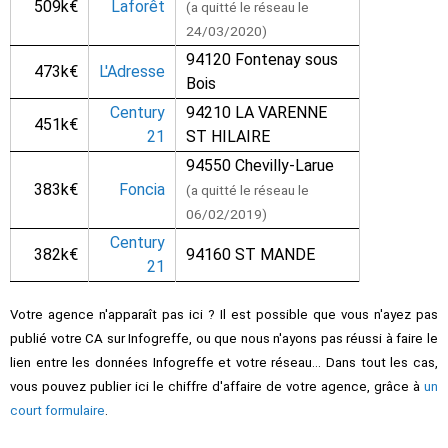
509k€
Laforêt
(a quitté le réseau le
24/03/2020)
94120 Fontenay sous
473k€
L'Adresse
Bois
Century
94210 LA VARENNE
451k€
21
ST HILAIRE
94550 Chevilly-Larue
383k€
Foncia
(a quitté le réseau le
06/02/2019)
Century
382k€
94160 ST MANDE
21
Votre agence n'apparaît pas ici ? Il est possible que vous n'ayez pas
publié votre CA sur Infogreffe, ou que nous n'ayons pas réussi à faire le
lien entre les données Infogreffe et votre réseau... Dans tout les cas,
vous pouvez publier ici le chiffre d'affaire de votre agence, grâce à
un
court formulaire
.