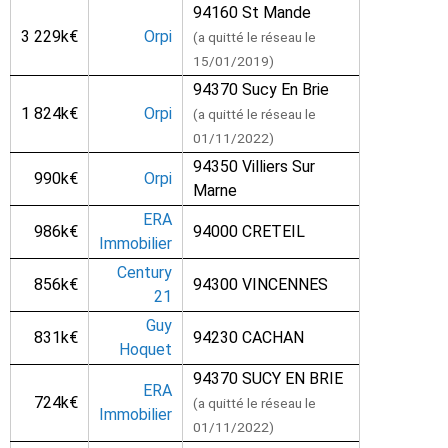
94160 St Mande
3 229k€
Orpi
(a quitté le réseau le
15/01/2019)
94370 Sucy En Brie
1 824k€
Orpi
(a quitté le réseau le
01/11/2022)
94350 Villiers Sur
990k€
Orpi
Marne
ERA
986k€
94000 CRETEIL
Immobilier
Century
856k€
94300 VINCENNES
21
Guy
831k€
94230 CACHAN
Hoquet
94370 SUCY EN BRIE
ERA
724k€
(a quitté le réseau le
Immobilier
01/11/2022)