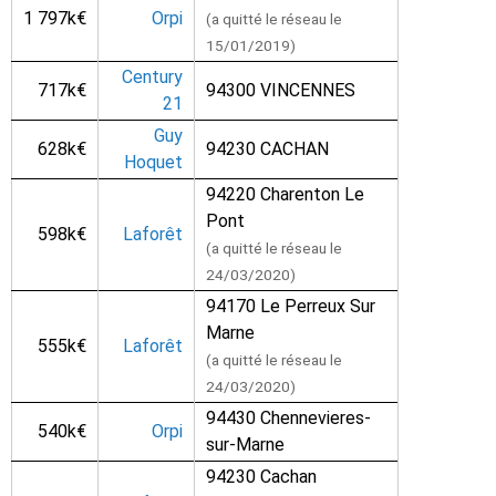
1 797k€
Orpi
(a quitté le réseau le
15/01/2019)
Century
717k€
94300 VINCENNES
21
Guy
628k€
94230 CACHAN
Hoquet
94220 Charenton Le
Pont
598k€
Laforêt
(a quitté le réseau le
24/03/2020)
94170 Le Perreux Sur
Marne
555k€
Laforêt
(a quitté le réseau le
24/03/2020)
94430 Chennevieres-
540k€
Orpi
sur-Marne
94230 Cachan