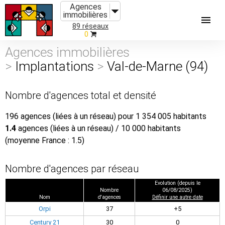
Agences
immobilières
89 réseaux
0
Agences immobilières
>
Implantations
>
Val-de-Marne (94)
Nombre d'agences total et densité
196 agences (liées à un réseau) pour 1 354 005 habitants
1.4
agences (liées à un réseau) / 10 000 habitants
(moyenne France : 1.5)
Nombre d'agences par réseau
Evolution (depuis le
Nombre
06/08/2025)
Nom
d'agences
Définir une autre date
Orpi
37
+5
Century 21
30
0