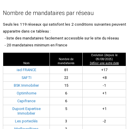
Nombre de mandataires par réseau
Seuls les 119 réseaux qui satisfont les 2 conditions suivantes peuvent
apparaitre dans ce tableau :
- liste des mandataires facilement accessible sur le site du réseau
- 20 mandataires minimum en France
Evolution (depuis le
Nombre de
09/08/2025)
Nom
mandataires
Définir une autre date
iad FRANCE
81
+17
SAFTI
22
+8
BSK Immobilier
15
-1
Optimhome
6
+1
Capifrance
6
Dupont Expertise
5
+1
Immobilier
Les porteclés
3
-2
MeilleursBiens
2