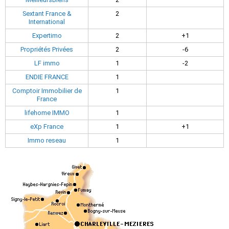
Sextant France &
2
International
Expertimo
2
+1
Propriétés Privées
2
-6
LF immo
1
-2
ENDIE FRANCE
1
Comptoir Immobilier de
1
France
lifehome IMMO
1
eXp France
1
+1
Immo reseau
1