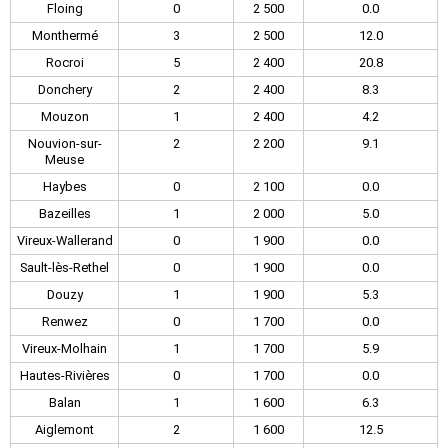
Floing
0
2 500
0.0
Monthermé
3
2 500
12.0
Rocroi
5
2 400
20.8
Donchery
2
2 400
8.3
Mouzon
1
2 400
4.2
Nouvion-sur-
2
2 200
9.1
Meuse
Haybes
0
2 100
0.0
Bazeilles
1
2 000
5.0
Vireux-Wallerand
0
1 900
0.0
Sault-lès-Rethel
0
1 900
0.0
Douzy
1
1 900
5.3
Renwez
0
1 700
0.0
Vireux-Molhain
1
1 700
5.9
Hautes-Rivières
0
1 700
0.0
Balan
1
1 600
6.3
Aiglemont
2
1 600
12.5