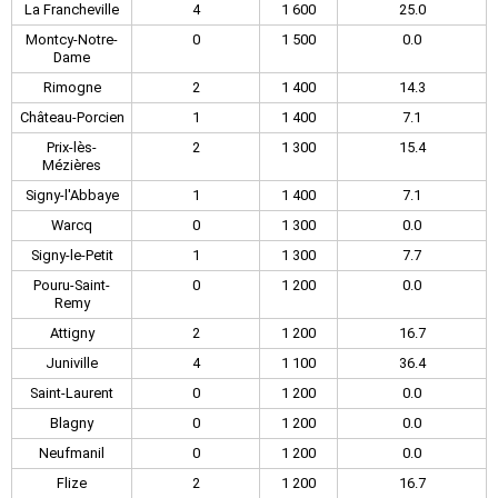
La Francheville
4
1 600
25.0
Montcy-Notre-
0
1 500
0.0
Dame
Rimogne
2
1 400
14.3
Château-Porcien
1
1 400
7.1
Prix-lès-
2
1 300
15.4
Mézières
Signy-l'Abbaye
1
1 400
7.1
Warcq
0
1 300
0.0
Signy-le-Petit
1
1 300
7.7
Pouru-Saint-
0
1 200
0.0
Remy
Attigny
2
1 200
16.7
Juniville
4
1 100
36.4
Saint-Laurent
0
1 200
0.0
Blagny
0
1 200
0.0
Neufmanil
0
1 200
0.0
Flize
2
1 200
16.7