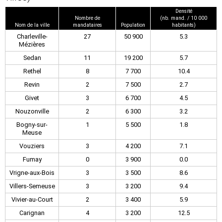
Densité
Nombre de
(nb. mand. / 10 000
Nom de la ville
mandataires
Population
habitants)
Charleville-
27
50 900
5.3
Mézières
Sedan
11
19 200
5.7
Rethel
8
7 700
10.4
Revin
2
7 500
2.7
Givet
3
6 700
4.5
Nouzonville
2
6 300
3.2
Bogny-sur-
1
5 500
1.8
Meuse
Vouziers
3
4 200
7.1
Fumay
0
3 900
0.0
Vrigne-aux-Bois
3
3 500
8.6
Villers-Semeuse
3
3 200
9.4
Vivier-au-Court
2
3 400
5.9
Carignan
4
3 200
12.5