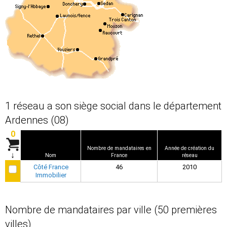
1 réseau a son siège social dans le département
Ardennes (08)
0
Nombre de mandataires en
Année de création du
↓
Nom
France
réseau
Côté France
46
2010
Immobilier
Nombre de mandataires par ville (50 premières
villes)