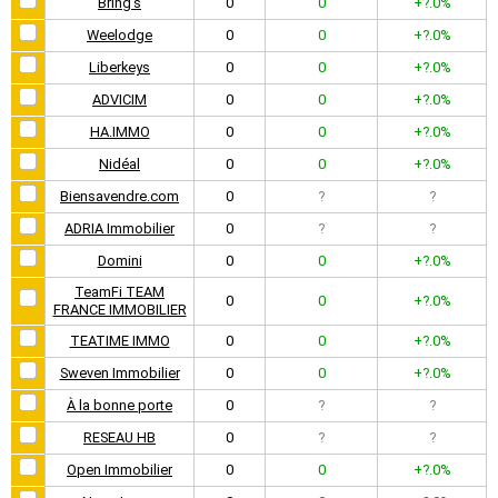
Bring’s
0
0
+?.0%
Weelodge
0
0
+?.0%
Liberkeys
0
0
+?.0%
ADVICIM
0
0
+?.0%
HA.IMMO
0
0
+?.0%
Nidéal
0
0
+?.0%
Biensavendre.com
0
?
?
ADRIA Immobilier
0
?
?
Domini
0
0
+?.0%
TeamFi TEAM
0
0
+?.0%
FRANCE IMMOBILIER
TEATIME IMMO
0
0
+?.0%
Sweven Immobilier
0
0
+?.0%
À la bonne porte
0
?
?
RESEAU HB
0
?
?
Open Immobilier
0
0
+?.0%