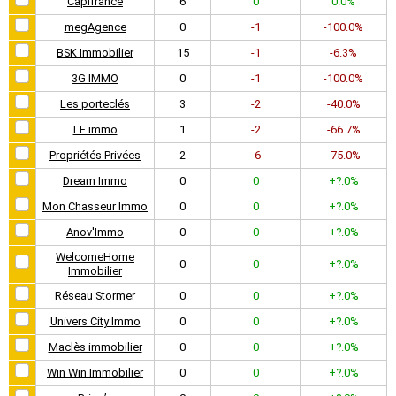
Capifrance
6
0
0.0%
megAgence
0
-1
-100.0%
BSK Immobilier
15
-1
-6.3%
3G IMMO
0
-1
-100.0%
Les porteclés
3
-2
-40.0%
LF immo
1
-2
-66.7%
Propriétés Privées
2
-6
-75.0%
Dream Immo
0
0
+?.0%
Mon Chasseur Immo
0
0
+?.0%
Anov'Immo
0
0
+?.0%
WelcomeHome
0
0
+?.0%
Immobilier
Réseau Stormer
0
0
+?.0%
Univers City Immo
0
0
+?.0%
Maclès immobilier
0
0
+?.0%
Win Win Immobilier
0
0
+?.0%