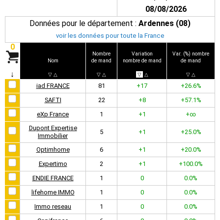
08/08/2026
Données pour le département :
Ardennes (08)
voir les données pour toute la France
0
Nombre
Variation
Var. (%) nombre
Nom
de mand
nombre de mand
de mand
↓
▽
△
▽
△
▽
△
▽
△
iad FRANCE
81
+17
+26.6%
SAFTI
22
+8
+57.1%
eXp France
1
+1
+∞
Dupont Expertise
5
+1
+25.0%
Immobilier
Optimhome
6
+1
+20.0%
Expertimo
2
+1
+100.0%
ENDIE FRANCE
1
0
0.0%
lifehome IMMO
1
0
0.0%
Immo reseau
1
0
0.0%