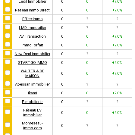
Ledil Immobilier
0
0
+?.0%
Réseau Immo Direct
0
0
+?.0%
Effectimmo
0
?
?
LMD Immobilier
0
?
?
AV Transaction
0
0
+?.0%
ImmoForfait
0
0
+?.0%
New Deal Immobilier
0
?
?
STARTGO IMMO
0
0
+?.0%
WALTER & DE
0
0
+?.0%
MAISON
Abessan immobilier
0
?
?
Ikami
0
0
+?.0%
E-mobilier.fr
0
?
?
Réseau EV
0
0
+?.0%
Immobilier
Monreseau-
0
?
?
immo.com