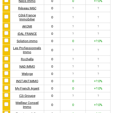
Neos Immo
0
0
+?.0%
Réseau M6C
0
?
?
Côté France
0
?
?
Immobilier
AKOMI
0
?
?
iDAL FRANCE
0
?
?
Solution.immo
0
0
+?.0%
Les Professionnels
0
?
?
Immo
Rochella
0
?
?
NAD IMMO
0
?
?
Weloge
0
?
?
INSTANTiMMO
0
0
+?.0%
My French Agent
0
0
+?.0%
C2i Groupe
0
?
?
Meilleur Conseil
0
0
+?.0%
Immo