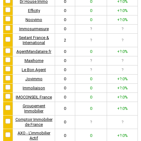
Dr House Immo
0
0
+?.0%
Efficity
0
0
+?.0%
Noovimo
0
0
+?.0%
Immosurmesure
0
?
?
Sextant France &
2
?
?
International
AgentMandataire.fr
0
0
+?.0%
Maxihome
0
?
?
Le Bon Agent
0
?
?
Jovimmo
0
0
+?.0%
Immoliaison
0
0
+?.0%
IMOCONSEIL France
0
0
+?.0%
Groupement
0
0
+?.0%
Immobilier
Comptoir Immobilier
0
?
?
de France
AXO - L'immobilier
0
0
+?.0%
Actif