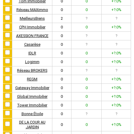
Tom Immobilier
0
0
+?.0%
Réseau MAXimmo
0
0
+?.0%
MeilleursBiens
2
?
?
CPH Immobilier
0
0
+?.0%
AXESSION FRANCE
0
?
?
Casarèse
0
?
?
IDLR
0
0
+?.0%
Logimm
0
0
+?.0%
Réseau BROKERS
0
?
?
REGM
0
0
+?.0%
Gateway Immobilier
0
0
+?.0%
Global Immobilier
0
0
+?.0%
Tower Immobilier
0
0
+?.0%
Bonne Étoile
0
?
?
DE LA COUR AU
0
0
+?.0%
JARDIN