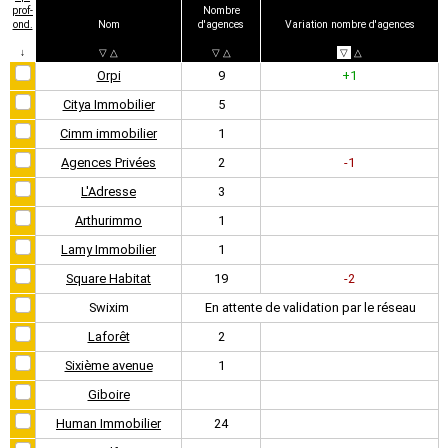
prof-
Nombre
ond.
Nom
d'agences
Variation nombre d'agences
↓
▽
△
▽
△
▽
△
Orpi
9
+1
Citya Immobilier
5
Cimm immobilier
1
Agences Privées
2
-1
L'Adresse
3
Arthurimmo
1
Lamy Immobilier
1
Square Habitat
19
-2
Swixim
En attente de validation par le réseau
Laforêt
2
Sixième avenue
1
Giboire
Human Immobilier
24