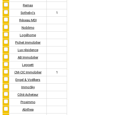
Remax
Sotheby's
1
Réseau MDI
Noblimo
Logéhome
Pichet Immobilier
Lux résidence
AB Immobilier
Leggett
CM-CIC Immobilier
1
Engel & Voëlkers
ImmoSky
Côté Acheteur
Proximmo
Abithea