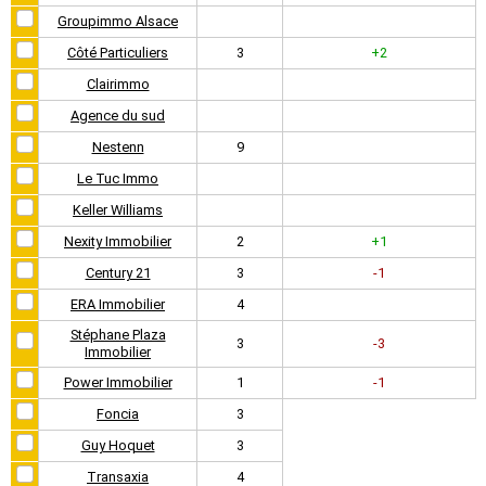
Groupimmo Alsace
Côté Particuliers
3
+2
Clairimmo
Agence du sud
Nestenn
9
Le Tuc Immo
Keller Williams
Nexity Immobilier
2
+1
Century 21
3
-1
ERA Immobilier
4
Stéphane Plaza
3
-3
Immobilier
Power Immobilier
1
-1
Foncia
3
Guy Hoquet
3
Transaxia
4