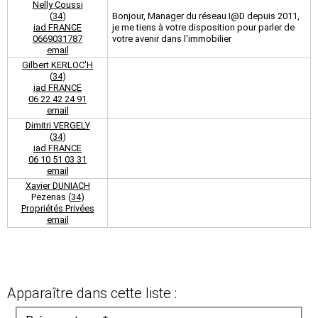
Nelly Coussi
(
34
)
Bonjour, Manager du réseau I@D depuis 2011,
iad FRANCE
je me tiens à votre disposition pour parler de
0669031787
votre avenir dans l'immobilier
email
Gilbert KERLOC'H
(
34
)
iad FRANCE
06 22 42 24 91
email
Dimitri VERGELY
(
34
)
iad FRANCE
06 10 51 03 31
email
Xavier DUNIACH
Pezenas (
34
)
Propriétés Privées
email
Apparaître dans cette liste :