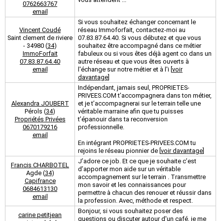
0762663767
email
Si vous souhaitez échanger concernant le
Vincent Coudé
réseau Immoforfait, contactez-moi au
Saint clement de riviere
07.83.87.64.40. Si vous débutez et que vous
- 34980 (
34
)
souhaitez être accompagné dans ce métier
ImmoForfait
fabuleux ou si vous êtes déjà agent co dans un
07.83.87.64.40
autre réseau et que vous êtes ouverts à
email
l'échange sur notre métier et à l'i [
voir
davantage
]
Indépendant, jamais seul, PROPRIETES-
PRIVEES.COM t’accompagnera dans ton métier,
Alexandra JOUBERT
et je t’accompagnerai sur le terrain telle une
Pérols (
34
)
véritable marraine afin que tu puisses
Propriétés Privées
t’épanouir dans ta reconversion
0670179216
professionnelle.
email
En intégrant PROPRIETES-PRIVEES.COM tu
rejoins le réseau pionnier de [
voir davantage
]
J’adore ce job. Et ce que je souhaite c’est
Francis CHARBOTEL
d’apporter mon aide sur un véritable
Agde (
34
)
accompagnement sur le terrain . Transmettre
Capifrance
mon savoir et les connaissances pour
0684613130
permettre à chacun des renouer et réussir dans
email
la profession. Avec, méthode et respect.
Bonjour, si vous souhaitez poser des
carine petitjean
questions ou discuter autour d'un café, je me