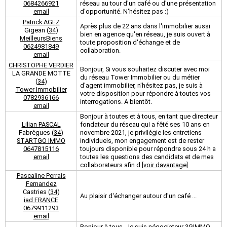
0684266921
réseau au tour d'un café ou d'une présentation
email
d'opportunité. N'hésitez pas :)
Patrick AGEZ
Après plus de 22 ans dans l'immobilier aussi
Gigean (
34
)
bien en agence qu'en réseau, je suis ouvert à
MeilleursBiens
toute proposition d'échange et de
0624981849
collaboration.
email
CHRISTOPHE VERDIER
Bonjour, Si vous souhaitez discuter avec moi
LA GRANDE MOTTE
du réseau Tower Immobilier ou du métier
(
34
)
d'agent immobilier, n'hésitez pas, je suis à
Tower Immobilier
votre disposition pour répondre à toutes vos
0782936166
interrogations. A bientôt.
email
Bonjour à toutes et à tous, en tant que directeur
Lilian PASCAL
fondateur du réseau qui a fêté ses 10 ans en
Fabrègues (
34
)
novembre 2021, je privilégie les entretiens
STARTGO IMMO
individuels, mon engagement est de rester
0647815116
toujours disponible pour répondre sous 24 h a
email
toutes les questions des candidats et de mes
collaborateurs afin d [
voir davantage
]
Pascaline Perrais
Fernandez
Castries (
34
)
Au plaisir d'échanger autour d'un café ...
iad FRANCE
0679911293
email
Bonjour à tous, Je suis négociateur 3GIMMO