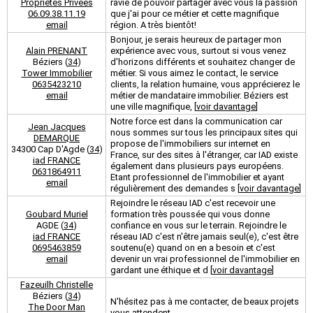
Propriétés Privées
ravie de pouvoir partager avec vous la passion
06.09.38.11.19
que j'ai pour ce métier et cette magnifique
email
région. A très bientôt!
Bonjour, je serais heureux de partager mon
Alain PRENANT
expérience avec vous, surtout si vous venez
Béziers (
34
)
d'horizons différents et souhaitez changer de
Tower Immobilier
métier. Si vous aimez le contact, le service
0635423210
clients, la relation humaine, vous apprécierez le
email
métier de mandataire immobilier. Béziers est
une ville magnifique, [
voir davantage
]
Notre force est dans la communication car
Jean Jacques
nous sommes sur tous les principaux sites qui
DEMARQUE
propose de l'immobiliers sur internet en
34300 Cap D'Agde (
34
)
France, sur des sites à l'étranger, car IAD existe
iad FRANCE
également dans plusieurs pays européens.
0631864911
Etant professionnel de l'immobilier et ayant
email
régulièrement des demandes s [
voir davantage
]
Rejoindre le réseau IAD c'est recevoir une
Goubard Muriel
formation très poussée qui vous donne
AGDE (
34
)
confiance en vous sur le terrain. Rejoindre le
iad FRANCE
réseau IAD c'est n'être jamais seul(e), c'est être
0695463859
soutenu(e) quand on en a besoin et c'est
email
devenir un vrai professionnel de l'immobilier en
gardant une éthique et d [
voir davantage
]
Fazeuilh Christelle
Béziers (
34
)
N'hésitez pas à me contacter, de beaux projets
The Door Man
vous attendent ...