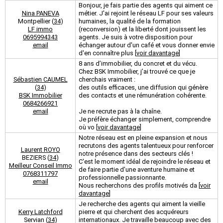
Bonjour, je fais partie des agents qui aiment ce
Nina PANEVA
métier. J'ai rejoint le réseau LF pour ses valeurs
Montpellier (
34
)
humaines, la qualité de la formation
LF immo
(reconversion) et la liberté dont jouissent les
0695994343
agents. Je suis à votre disposition pour
email
échanger autour d'un café et vous donner envie
d'en connaître plus [
voir davantage
]
8 ans d’immobilier, du concret et du vécu.
Chez BSK Immobilier, j’ai trouvé ce que je
Sébastien CAUMEL
cherchais vraiment :
(
34
)
des outils efficaces, une diffusion qui génère
BSK Immobilier
des contacts et une rémunération cohérente.
0684266921
email
Je ne recrute pas à la chaîne.
Je préfère échanger simplement, comprendre
où vo [
voir davantage
]
Notre réseau est en pleine expansion et nous
recrutons des agents talentueux pour renforcer
Laurent ROYO
notre présence dans des secteurs clés !
BEZIERS (
34
)
C'est le moment idéal de rejoindre le réseau et
Meilleur Conseil Immo
de faire partie d'une aventure humaine et
0768311797
professionnelle passionnante.
email
Nous recherchons des profils motivés da [
voir
davantage
]
Je recherche des agents qui aiment la vieille
Kerry Latchford
pierre et qui cherchent des acquéreurs
Servian (
34
)
internationaux. Je travaille beaucoup avec des