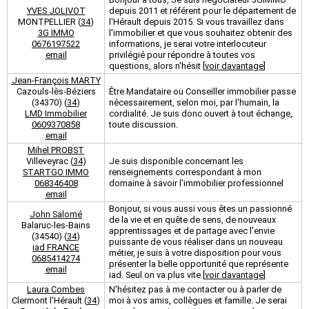
YVES JOLIVOT
depuis 2011 et référent pour le département de
MONTPELLIER (
34
)
l'Hérault depuis 2015. Si vous travaillez dans
3G IMMO
l'immobilier et que vous souhaitez obtenir des
0676197522
informations, je serai votre interlocuteur
email
privilégié pour répondre à toutes vos
questions, alors n'hésit [
voir davantage
]
Jean-François MARTY
Cazouls-lès-Béziers
Être Mandataire ou Conseiller immobilier passe
(34370) (
34
)
nécessairement, selon moi, par l'humain, la
LMD Immobilier
cordialité. Je suis donc ouvert à tout échange,
0609370858
toute discussion.
email
Mihel PROBST
Villeveyrac (
34
)
Je suis disponible concernant les
STARTGO IMMO
renseignements correspondant à mon
068346408
domaine à savoir l'immobilier professionnel
email
Bonjour, si vous aussi vous êtes un passionné
John Salomé
de la vie et en quête de sens, de nouveaux
Balaruc-les-Bains
apprentissages et de partage avec l'envie
(34540) (
34
)
puissante de vous réaliser dans un nouveau
iad FRANCE
métier, je suis à votre disposition pour vous
0685414274
présenter la belle opportunité que représente
email
iad. Seul on va plus vite [
voir davantage
]
Laura Combes
N'hésitez pas à me contacter ou à parler de
Clermont l'Hérault (
34
)
moi à vos amis, collègues et famille. Je serai