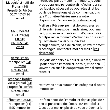
intéressés par ce métier formidable, je vous
Mauguio et natif de
proposerai une rencontre afin d’échanger sur
Pignan (
34
)
les facultés nécessaires pour réussir et les
Propriétés Privées
outils de formations et de communications
06.71.17.63.36
que Propriétés-Privées mets à votre
email
disposition. J’interviens [
voir davantage
]
Meilleurs Réseaux permet de comparer les
différents réseaux de mandataires; pour ma
Marc PYRAM
part, j'organise le mardi en fin d'après-midi à
BEZIERS (
34
)
Montpellier un moment d'échanges pour ceux
Efficity
qui ont envie d'aller plus loin. Pas
0633555541
d'engagement, pas de chichis, un vrai moment
email
d'échanges. Contactez-moi par mail p [
voir
davantage
]
Samir Omais
Bonjour, disponible autour d'un café, d'un verre
montpellier (
34
)
, pour parler d'immobilier, de tout, et de rien ... :)
LF immo
Ouvert bien sûr à la coopération avec d'autres
0749825443
réseaux
email
stephane bordet
vic la gardiol (
34
)
retrouvons nous autour d'un cafe pour discuter
Propriétés Privées
immobilier
0755631680
email
Sébastien CAUMEL
Professionnel de l'immobilier depuis plus de 5
Montpellier (
34
)
ans et partenaire du réseau BSK Immobilier.
BSK Immobilier
C'est pour moi un plaisir de vous présenter le