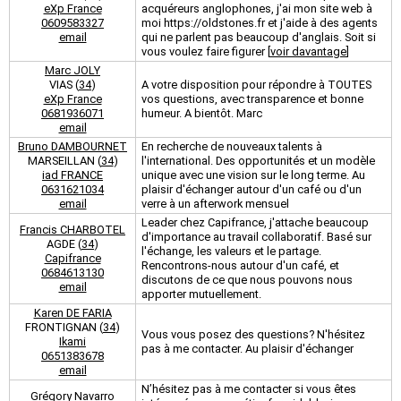
eXp France
acquéreurs anglophones, j'ai mon site web à
0609583327
moi https://oldstones.fr et j'aide à des agents
email
qui ne parlent pas beaucoup d'anglais. Soit si
vous voulez faire figurer [
voir davantage
]
Marc JOLY
VIAS (
34
)
A votre disposition pour répondre à TOUTES
eXp France
vos questions, avec transparence et bonne
0681936071
humeur. A bientôt. Marc
email
Bruno DAMBOURNET
En recherche de nouveaux talents à
MARSEILLAN (
34
)
l'international. Des opportunités et un modèle
iad FRANCE
unique avec une vision sur le long terme. Au
0631621034
plaisir d'échanger autour d'un café ou d'un
email
verre à un afterwork mensuel
Leader chez Capifrance, j'attache beaucoup
Francis CHARBOTEL
d'importance au travail collaboratif. Basé sur
AGDE (
34
)
l'échange, les valeurs et le partage.
Capifrance
Rencontrons-nous autour d'un café, et
0684613130
discutons de ce que nous pouvons nous
email
apporter mutuellement.
Karen DE FARIA
FRONTIGNAN (
34
)
Vous vous posez des questions? N'hésitez
Ikami
pas à me contacter. Au plaisir d'échanger
0651383678
email
N’hésitez pas à me contacter si vous êtes
Grégory Navarro