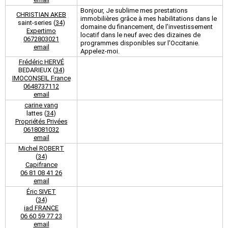
Bonjour, Je sublime mes prestations
CHRISTIAN AKEB
immobilières grâce à mes habilitations dans le
saint-series (
34
)
domaine du financement, de l'investissement
Expertimo
locatif dans le neuf avec des dizaines de
0672803021
programmes disponibles sur l'Occitanie.
email
Appelez-moi.
Frédéric HERVÉ
BEDARIEUX (
34
)
IMOCONSEIL France
0648737112
email
carine vang
lattes (
34
)
Propriétés Privées
0618081032
email
Michel ROBERT
(
34
)
Capifrance
06 81 08 41 26
email
Éric SIVET
(
34
)
iad FRANCE
06 60 59 77 23
email