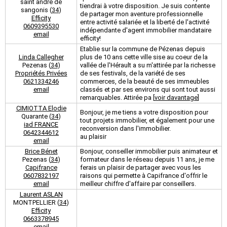
saint andré de
tiendrai à votre disposition. Je suis contente
sangonis (
34
)
de partager mon aventure professionnelle
Efficity
entre activité salariée et la liberté de l'activité
0609395530
indépendante d'agent immobilier mandataire
email
efficity!
Etablie sur la commune de Pézenas depuis
Linda Callegher
plus de 10 ans cette ville sise au coeur de la
Pezenas (
34
)
vallée de l'Hérault a su m'attirée par la richesse
Propriétés Privées
de ses festivals, de la variété de ses
0621334246
commerces, de la beauté de ses immeubles
email
classés et par ses environs qui sont tout aussi
remarquables. Attirée pa [
voir davantage
]
CIMIOTTA Elodie
Bonjour, je me tiens a votre disposition pour
Quarante (
34
)
tout projets immobilier, et également pour une
iad FRANCE
reconversion dans l'immobilier.
0642344612
au plaisir
email
Brice Bénet
Bonjour, conseiller immobilier puis animateur et
Pezenas (
34
)
formateur dans le réseau depuis 11 ans, je me
Capifrance
ferais un plaisir de partager avec vous les
0607832197
raisons qui permette à Capifrance d'offrir le
email
meilleur chiffre d'affaire par conseillers.
Laurent ASLAN
MONTPELLIER (
34
)
Efficity
0663378945
email