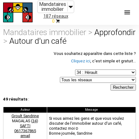
Mandataires
immobilier
187 réseaux
0
Mandataires immobilier >
Approfondir
>
Autour d'un café
Vous souhaitez apparaître dans cette liste ?
Cliquez ici
, c'est simple et gratuit...
49 résultats
:
Auteur
Message
Groult Sandrine
Si vous aimez les gens et que vous voulez
MAGALAS (
34
)
discuter de l'immobilier autour d'un café,
SAFTI
contactez moi☺️
0617367865
Bonne journée, Sandrine
email