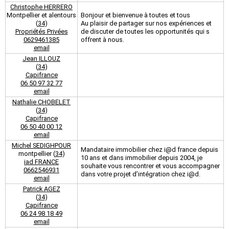
Christophe HERRERO
Montpellier et alentours
Bonjour et bienvenue à toutes et tous
(
34
)
Au plaisir de partager sur nos expériences et
Propriétés Privées
de discuter de toutes les opportunités qui s
0629461385
offrent à nous.
email
Jean ILLOUZ
(
34
)
Capifrance
06 50 97 32 77
email
Nathalie CHOBELET
(
34
)
Capifrance
06 50 40 00 12
email
Michel SEDIGHPOUR
Mandataire immobilier chez i@d france depuis
montpellier (
34
)
10 ans et dans immobilier depuis 2004, je
iad FRANCE
souhaite vous rencontrer et vous accompagner
0662546931
dans votre projet d’intégration chez i@d.
email
Patrick AGEZ
(
34
)
Capifrance
06 24 98 18 49
email