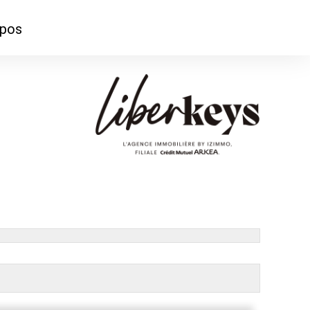
opos
ontacter
mmes-nous ?