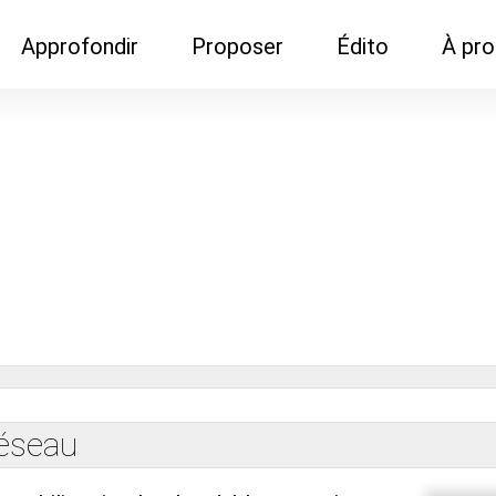
Approfondir
Proposer
Édito
À pr
Demandes de
Recommander son réseau
Newsletter
Nous c
documentation
Recommander un
Métier
Qui so
Rencontres autour d'un
organisme de formation
Portails immobiliers
café
Dispo "autour d'un café"
ns
Café du commerce
Cercles inter-agences
Publicité (pour réseaux)
ormation
Label Libre max
réseau