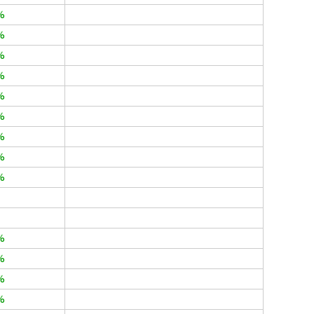
%
%
%
%
%
%
%
%
%
%
%
%
%