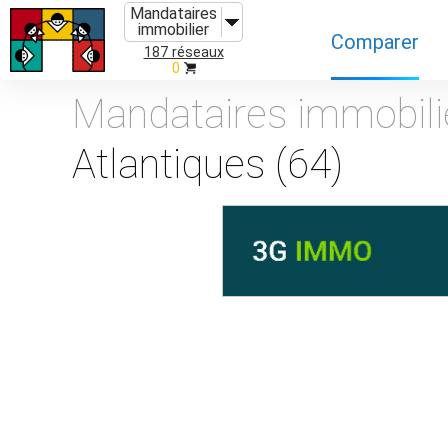
Mandataires
immobilier
Comparer
187 réseaux
0
Caractéristiques
Mandataires immobili
Évolutions
Atlantiques (64)
Implantations
Recommandatio
Organismes de f