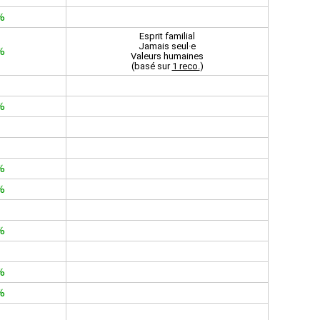
%
Esprit familial
Jamais seul·e
%
Valeurs humaines
(basé sur
1 reco.
)
%
%
%
%
%
%