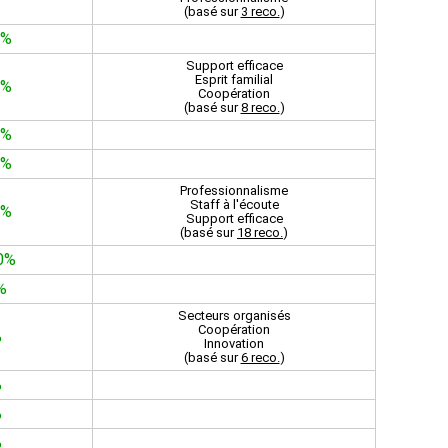
(basé sur
3 reco.
)
2%
Support efficace
Esprit familial
0%
Coopération
(basé sur
8 reco.
)
0%
3%
Professionnalisme
Staff à l'écoute
0%
Support efficace
(basé sur
18 reco.
)
0%
%
Secteurs organisés
Coopération
%
Innovation
(basé sur
6 reco.
)
%
%
%