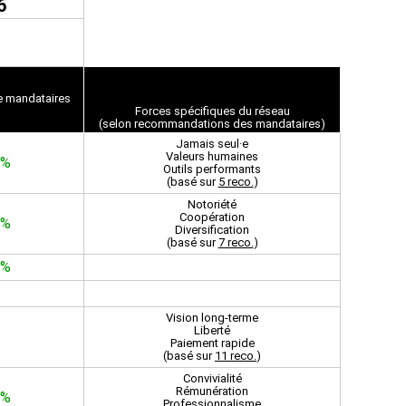
6
de mand
ataires
Forces spécifiques du réseau
(selon
recommandations
des mandataires)
Jamais seul·e
Valeurs humaines
9%
Outils performants
(basé sur
5 reco.
)
Notoriété
Coopération
4%
Diversification
(basé sur
7 reco.
)
5%
Vision long-terme
Liberté
Paiement rapide
(basé sur
11 reco.
)
Convivialité
Rémunération
0%
Professionnalisme