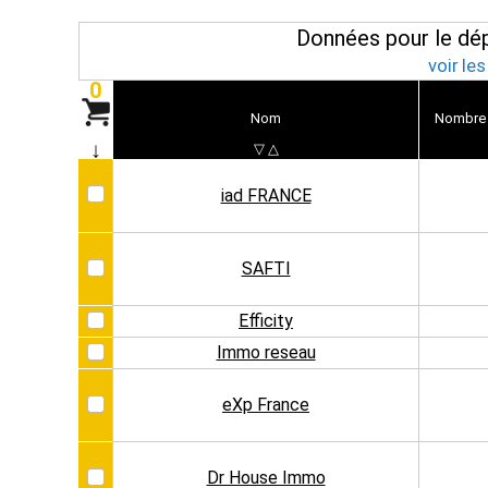
Données pour le dé
voir le
0
Nom
Nombre
↓
▽
△
iad FRANCE
SAFTI
Efficity
Immo reseau
eXp France
Dr House Immo