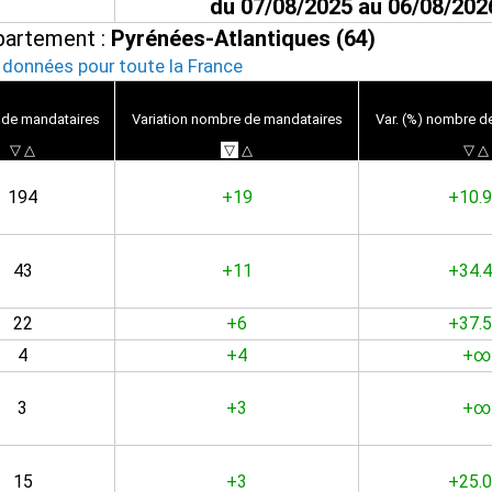
du 07/08/2025 au 06/08/202
partement :
Pyrénées-Atlantiques (64)
s données pour toute la France
 de mand
ataires
Variation nombre de mand
ataires
Var. (%) nombre 
▽
△
▽
△
▽
△
194
+19
+10.
43
+11
+34.
22
+6
+37.
4
+4
+∞
3
+3
+∞
15
+3
+25.