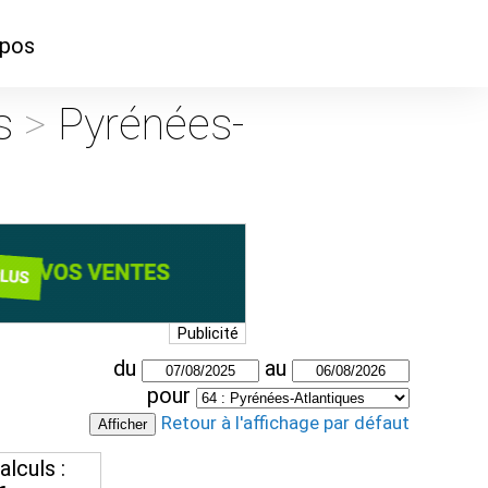
opos
ontacter
ns
>
Pyrénées-
mmes-nous ?
Publicité
du
au
pour
Retour à l'affichage par défaut
lculs :