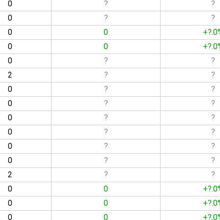
0
?
?
0
?
?
0
0
+?.0
0
0
+?.0
0
?
?
2
?
?
0
?
?
0
?
?
0
?
?
0
?
?
0
?
?
0
?
?
2
?
?
0
0
+?.0
0
0
+?.0
0
0
+?.0