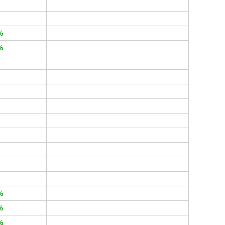
%
%
%
%
%