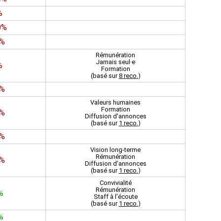
%
0%
7%
Rémunération
Jamais seul·e
%
Formation
(basé sur
8 reco.
)
7%
Valeurs humaines
Formation
3%
Diffusion d'annonces
(basé sur
1 reco.
)
5%
Vision long-terme
Rémunération
6%
Diffusion d'annonces
(basé sur
1 reco.
)
Convivialité
Rémunération
%
Staff à l'écoute
(basé sur
1 reco.
)
%