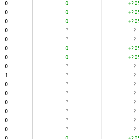
0
0
+?.0
0
0
+?.0
0
0
+?.0
0
?
?
0
?
?
0
0
+?.0
0
0
+?.0
0
?
?
1
?
?
0
?
?
0
?
?
0
?
?
0
?
?
0
?
?
0
?
?
0
0
+?.0