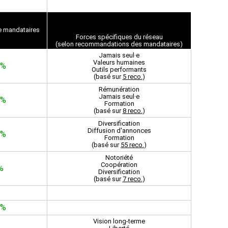
de mand
ataires
Forces spécifiques du réseau
(selon
recommandations
des mandataires)
Jamais seul·e
Valeurs humaines
9%
Outils performants
(basé sur
5 reco.
)
Rémunération
Jamais seul·e
7%
Formation
(basé sur
8 reco.
)
Diversification
Diffusion d'annonces
0%
Formation
(basé sur
55 reco.
)
Notoriété
Coopération
%
Diversification
(basé sur
7 reco.
)
2%
Vision long-terme