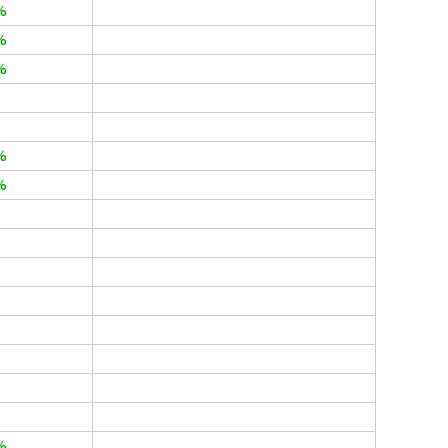
%
%
%
%
%
%