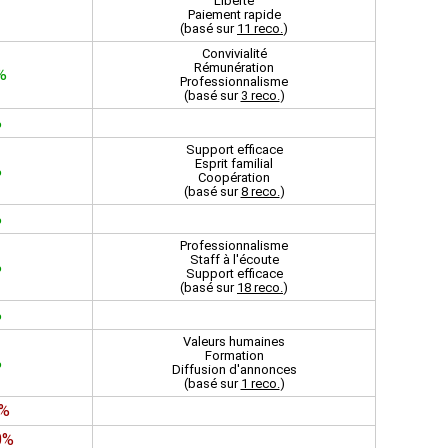
Liberté
Paiement rapide
(basé sur
11 reco.
)
Convivialité
Rémunération
%
Professionnalisme
(basé sur
3 reco.
)
%
Support efficace
Esprit familial
%
Coopération
(basé sur
8 reco.
)
%
Professionnalisme
Staff à l'écoute
%
Support efficace
(basé sur
18 reco.
)
%
Valeurs humaines
Formation
%
Diffusion d'annonces
(basé sur
1 reco.
)
0%
0%