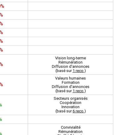
0%
0%
1%
6%
0%
0%
Vision long-terme
Rémunération
3%
Diffusion d'annonces
(basé sur
1 reco.
)
Valeurs humaines
Formation
6%
Diffusion d'annonces
(basé sur
1 reco.
)
Secteurs organisés
Coopération
%
Innovation
(basé sur
6 reco.
)
%
Convivialité
Rémunération
%