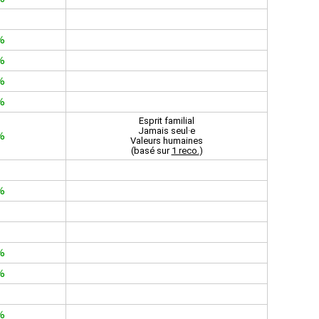
%
%
%
%
Esprit familial
Jamais seul·e
%
Valeurs humaines
(basé sur
1 reco.
)
%
%
%
%