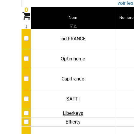
voir le
0
Nom
Nombre
↓
▽
△
iad FRANCE
Optimhome
Capifrance
SAFTI
Liberkeys
Efficity