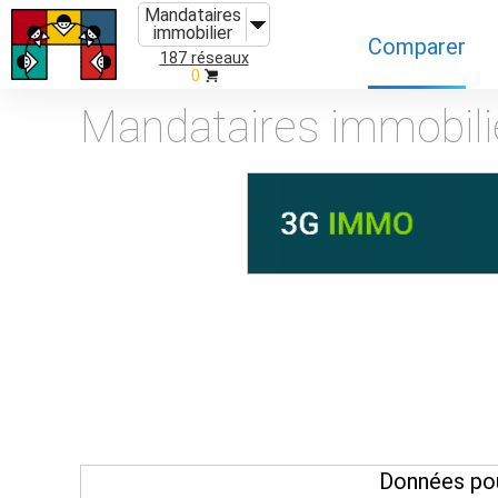
Mandataires
immobilier
Comparer
187 réseaux
0
Caractéristiques
Mandataires immobili
Évolutions
Implantations
Recommandatio
Organismes de f
Données pou