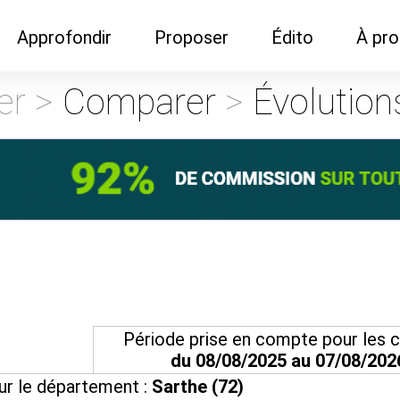
Approfondir
Proposer
Édito
À pr
Demandes de
Recommander son réseau
Newsletter
Nous c
er >
Comparer
>
Évolutio
documentation
Recommander un
Métier
Qui so
Rencontres autour d'un
organisme de formation
Portails immobiliers
café
Dispo "autour d'un café"
ns
Café du commerce
Cercles inter-agences
Publicité (pour réseaux)
ormation
Label Libre max
Période prise en compte pour les ca
du 08/08/2025 au 07/08/202
r le département :
Sarthe (72)