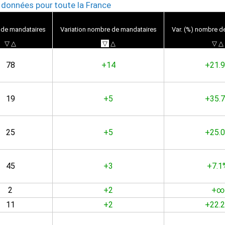
s données pour toute la France
 de mand
ataires
Variation nombre de mand
ataires
Var. (%) nombre 
▽
△
▽
△
▽
△
78
+14
+21.
19
+5
+35.
25
+5
+25.
45
+3
+7.1
2
+2
+∞
11
+2
+22.