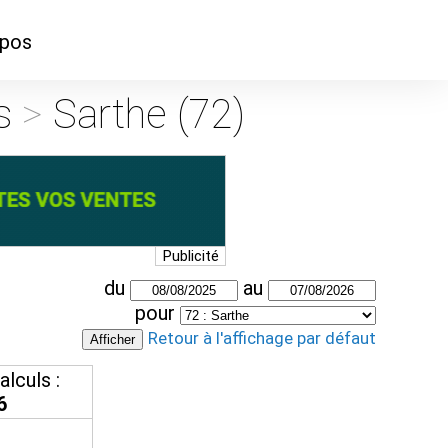
opos
ontacter
ns
>
Sarthe (72)
mmes-nous ?
Publicité
du
au
pour
Retour à l'affichage par défaut
lculs :
6