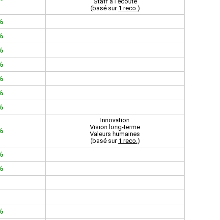
Staff à l'écoute
(basé sur
1 reco.
)
%
%
%
%
%
%
%
Innovation
Vision long-terme
%
Valeurs humaines
(basé sur
1 reco.
)
%
%
%