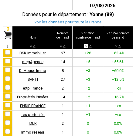
07/08/2026
Données pour le département :
Yonne (89)
voir les données pour toute la France
0
Nombre
Variation
Var. (%) nombre
Nom
de mand
nombre de mand
de mand
↓
▽
△
▽
△
▽
△
▽
△
BSK Immobilier
67
+26
+63.4%
megAgence
14
+5
+55.6%
Dr House Immo
8
+3
+60.0%
SAFTI
27
+3
+12.5%
eXp France
2
+2
+∞
Propriétés Privées
14
+2
+16.7%
ENDIE FRANCE
1
+1
+∞
Les porteclés
1
+1
+∞
IDLR
2
0
0.0%
Immo reseau
1
0
0.0%