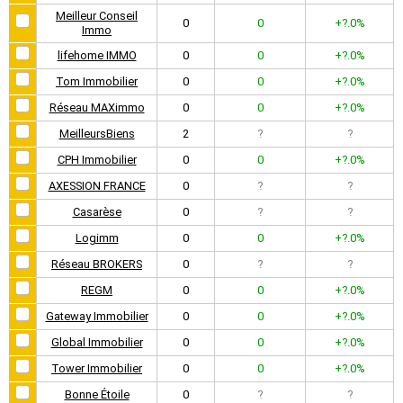
Meilleur Conseil
0
0
+?.0%
Immo
lifehome IMMO
0
0
+?.0%
Tom Immobilier
0
0
+?.0%
Réseau MAXimmo
0
0
+?.0%
MeilleursBiens
2
?
?
CPH Immobilier
0
0
+?.0%
AXESSION FRANCE
0
?
?
Casarèse
0
?
?
Logimm
0
0
+?.0%
Réseau BROKERS
0
?
?
REGM
0
0
+?.0%
Gateway Immobilier
0
0
+?.0%
Global Immobilier
0
0
+?.0%
Tower Immobilier
0
0
+?.0%
Bonne Étoile
0
?
?