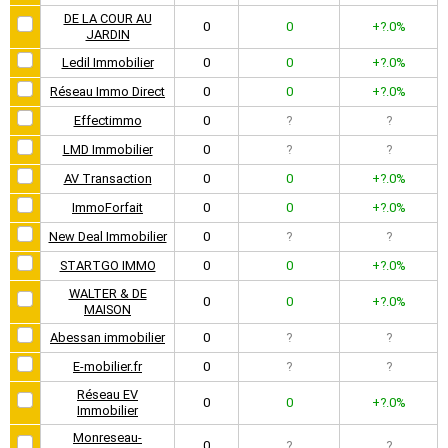
DE LA COUR AU
0
0
+?.0%
JARDIN
Ledil Immobilier
0
0
+?.0%
Réseau Immo Direct
0
0
+?.0%
Effectimmo
0
?
?
LMD Immobilier
0
?
?
AV Transaction
0
0
+?.0%
ImmoForfait
0
0
+?.0%
New Deal Immobilier
0
?
?
STARTGO IMMO
0
0
+?.0%
WALTER & DE
0
0
+?.0%
MAISON
Abessan immobilier
0
?
?
E-mobilier.fr
0
?
?
Réseau EV
0
0
+?.0%
Immobilier
Monreseau-
0
?
?