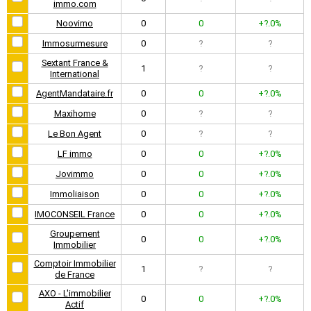
immo.com
Noovimo
0
0
+?.0%
Immosurmesure
0
?
?
Sextant France &
1
?
?
International
AgentMandataire.fr
0
0
+?.0%
Maxihome
0
?
?
Le Bon Agent
0
?
?
LF immo
0
0
+?.0%
Jovimmo
0
0
+?.0%
Immoliaison
0
0
+?.0%
IMOCONSEIL France
0
0
+?.0%
Groupement
0
0
+?.0%
Immobilier
Comptoir Immobilier
1
?
?
de France
AXO - L'immobilier
0
0
+?.0%
Actif