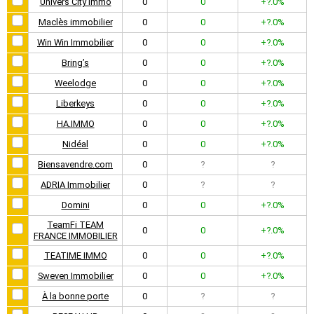
Univers City Immo
0
0
+?.0%
Maclès immobilier
0
0
+?.0%
Win Win Immobilier
0
0
+?.0%
Bring’s
0
0
+?.0%
Weelodge
0
0
+?.0%
Liberkeys
0
0
+?.0%
HA.IMMO
0
0
+?.0%
Nidéal
0
0
+?.0%
Biensavendre.com
0
?
?
ADRIA Immobilier
0
?
?
Domini
0
0
+?.0%
TeamFi TEAM
0
0
+?.0%
FRANCE IMMOBILIER
TEATIME IMMO
0
0
+?.0%
Sweven Immobilier
0
0
+?.0%
À la bonne porte
0
?
?