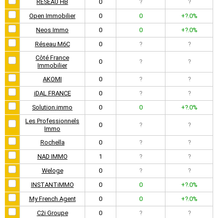
RESEAU HB
0
?
?
Open Immobilier
0
0
+?.0%
Neos Immo
0
0
+?.0%
Réseau M6C
0
?
?
Côté France
0
?
?
Immobilier
AKOMI
0
?
?
iDAL FRANCE
0
?
?
Solution.immo
0
0
+?.0%
Les Professionnels
0
?
?
Immo
Rochella
0
?
?
NAD IMMO
1
?
?
Weloge
0
?
?
INSTANTiMMO
0
0
+?.0%
My French Agent
0
0
+?.0%
C2i Groupe
0
?
?