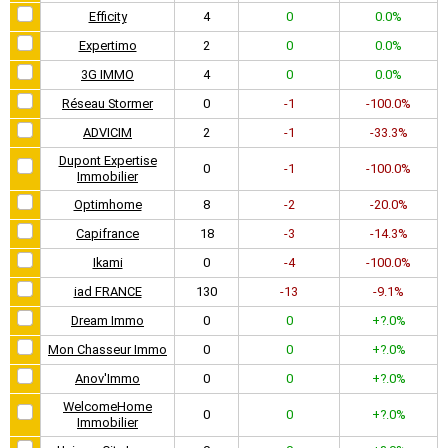
Efficity
4
0
0.0%
Expertimo
2
0
0.0%
3G IMMO
4
0
0.0%
Réseau Stormer
0
-1
-100.0%
ADVICIM
2
-1
-33.3%
Dupont Expertise
0
-1
-100.0%
Immobilier
Optimhome
8
-2
-20.0%
Capifrance
18
-3
-14.3%
Ikami
0
-4
-100.0%
iad FRANCE
130
-13
-9.1%
Dream Immo
0
0
+?.0%
Mon Chasseur Immo
0
0
+?.0%
Anov'Immo
0
0
+?.0%
WelcomeHome
0
0
+?.0%
Immobilier